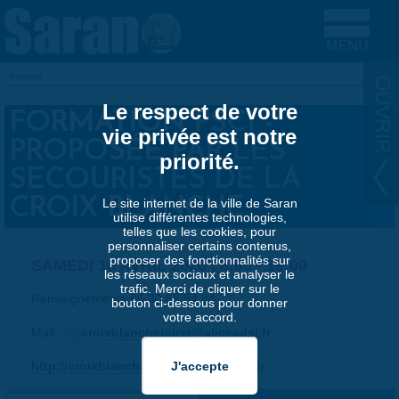
Aller au contenu principal
Accueil
VOUS ÊTES ICI
Le respect de votre
FORMATION PSC1 -
vie privée est notre
PROPOSÉE PAR LES
priorité.
SECOURISTES DE LA
CROIX BLANCHE
Le site internet de la ville de Saran
utilise différentes technologies,
telles que les cookies, pour
personnaliser certains contenus,
proposer des fonctionnalités sur
SAMEDI 18 AVRIL 2026 |
8:00
-
19:00
les réseaux sociaux et analyser le
trafic. Merci de cliquer sur le
Renseignements 06 30 65 54 84
bouton ci-dessous pour donner
votre accord.
Mail :
croixblancheloiret@aliceadsl.fr
http://croixblanche45.chez-aliceadsl.fr