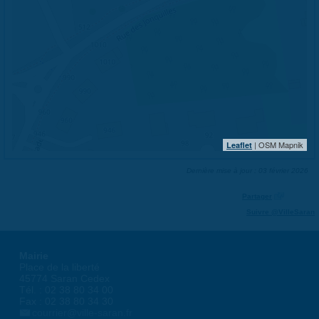
| OSM Mapnik
Leaflet
Dernière mise à jour : 03 février 2026
Partager
Suivre @VilleSaran
Mairie
Place de la liberté
45774 Saran Cedex
Tél. : 02 38 80 34 00
Fax : 02 38 80 34 30
courrier@ville-saran.fr