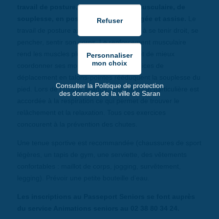
travail de posture, de renforcement musculaire, de
souplesse, en position debout, allongée et assise.
Le
travail de posture améliore les aptitudes à se tenir droit, se
pencher, sentir son corps. Le renforcement musculaire
rend les muscles plus toniques et permet de mieux
coordonner ses mouvements. Les exercices de
déplacement en talons-pointes rééduquent la souplesse du
Consulter la Politique de protection
pied. Lors de chaque séance, une attention particulière est
des données de la ville de Saran
accordée à la respiration ce qui permet de trouver le
relâchement et la relaxation. Tous ces exercices
concourent à la prévention des chutes.
Une tenue sportive est recommandée (chaussures de sport
légères, un tapis de gym, une serviette, des vêtements
confortables : maillot de corps, jogging, survêtement,
legging). Prévoir une petite bouteille d’eau.
Les inscriptions au Passeport Seniors se font auprès
du service Animations seniors au 02 38 80 34 24.