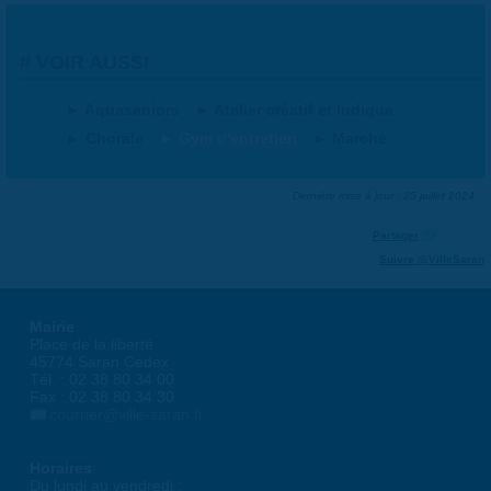
VOIR AUSSI
Aquaseniors
Atelier créatif et ludique
Chorale
Gym d'entretien
Marche
Dernière mise à jour : 25 juillet 2024
Partager
Suivre @VilleSaran
Mairie
Place de la liberté
45774 Saran Cedex
Tél. : 02 38 80 34 00
Fax : 02 38 80 34 30
courrier@ville-saran.fr
Horaires
Du lundi au vendredi :