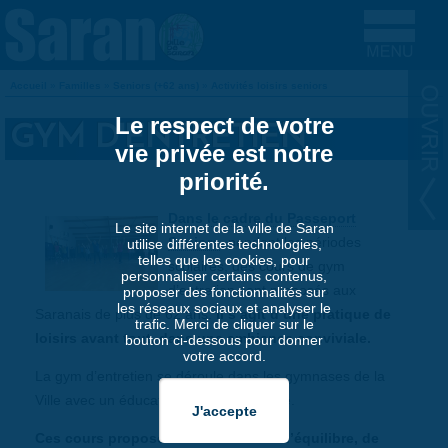
Aller au contenu principal
Accueil
»
Familles
»
Seniors (+62 ans)
»
Activités loisirs seniors
VOUS ÊTES ICI
Le respect de votre
GYM D'ENTRETIEN
vie privée est notre
priorité.
Dans le cadre du Passeport
Le site internet de la ville de Saran
Seniors
, pendant les périodes
utilise différentes technologies,
telles que les cookies, pour
scolaires, des cours de gym
personnaliser certains contenus,
d’entretien sont proposés aux
proposer des fonctionnalités sur
les réseaux sociaux et analyser le
Saranais de plus de 62 ans.
Il s’agit d’une pratique de
trafic. Merci de cliquer sur le
loisirs avant tout, dans une ambiance conviviale.
bouton ci-dessous pour donner
votre accord.
La gym d’entretien se déroule dans les gymnases de la
Ville avec un éducateur sportif de la Ville.
Ces cours proposent des exercices d’équilibre, de