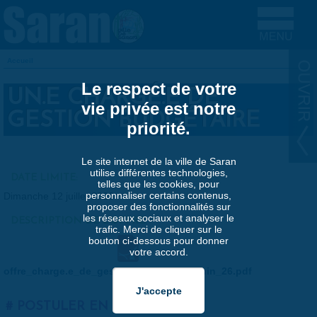
Aller au contenu principal
Accueil
VOUS ÊTES ICI
Le respect de votre
UN.E CHARGÉ.E DE
vie privée est notre
GESTION BUDGÉTAIRE
priorité.
Le site internet de la ville de Saran
utilise différentes technologies,
DATE LIMITE:
telles que les cookies, pour
personnaliser certains contenus,
Dimanche 12 juillet 2026
proposer des fonctionnalités sur
les réseaux sociaux et analyser le
DESCRIPTION DE L'OFFRE:
trafic. Merci de cliquer sur le
bouton ci-dessous pour donner
votre accord.
offre_charge.e_de_gestion_budgetaire_juin_26.pdf
POSTULER EN LIGNE