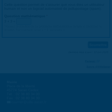
Cette question permet de s'assurer que vous êtes un utilisateur
humain et non un logiciel automatisé de pollupostage (spam).
Question mathématique
*
3 + 3 =
Trouvez la solution de ce problème mathématique simple et saisissez le
résultat. Par exemple, pour 1 + 3, saisissez 4.
Dernière mise à jour : 12 juin 2026
Partager
Suivre @VilleSaran
Mairie
Place de la liberté
45774 Saran Cedex
Tél. : 02 38 80 34 00
Fax : 02 38 80 34 30
courrier@ville-saran.fr