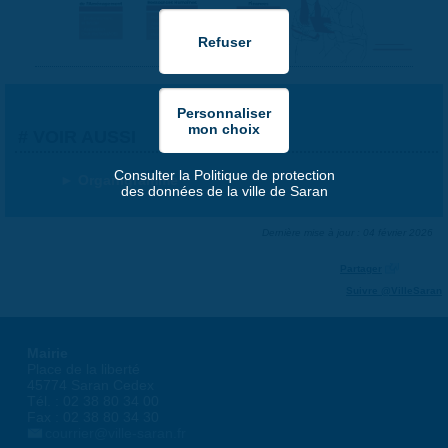
VOIR AUSSI
Consulter la Politique de protection
Organigramme
des données de la ville de Saran
Dernière mise à jour : 04 février 2026
Partager
Suivre @VilleSaran
Mairie
Place de la liberté
45774 Saran Cedex
Tél. : 02 38 80 34 00
Fax : 02 38 80 34 30
courrier@ville-saran.fr