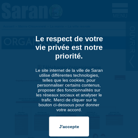
Aller au contenu principal
Accueil
»
Mairie-Citoyenneté
»
La mairie
»
La ville recrute
VOUS ÊTES ICI
Le respect de votre
ORGANIGRAMME
vie privée est notre
priorité.
Télécharger l'organigramme
Le site internet de la ville de Saran
utilise différentes technologies,
telles que les cookies, pour
personnaliser certains contenus,
proposer des fonctionnalités sur
les réseaux sociaux et analyser le
trafic. Merci de cliquer sur le
bouton ci-dessous pour donner
votre accord.