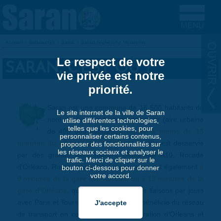
Aller au contenu principal
Accueil
»
Solidarités
»
Santé
»
Saran recherche Médecins
VOUS ÊTES ICI
Le respect de votre
SARAN, C'EST OÙ ?
vie privée est notre
priorité.
Saran est une commune de 15 500 habitants du
Le site internet de la ville de Saran
nord de l'agglomération orléanaise (aire urbaine
utilise différentes technologies,
telles que les cookies, pour
de 400 000 habitants).
Située à moins de 15
personnaliser certains contenus,
minutes du centre-ville d'Orléans
, la ville est desservie
proposer des fonctionnalités sur
les réseaux sociaux et analyser le
par des grands axes routiers (Autoroute A10, Rocade
trafic. Merci de cliquer sur le
d'Orléans, Route nationale). La commune est également
à
bouton ci-dessous pour donner
votre accord.
9 minutes de la gare des Aubrais ou à 13 minutes de la
gare d'Orléans,
qui proposent plusieurs liaisons par jours
avec Paris et Tours notamment. Saran bénéficie du réseau
de transport en commun de l'agglomération d'Orléans et