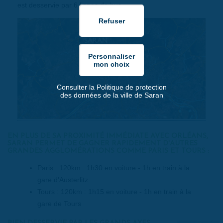
est desservie par 6 lignes de bus.
Consulter la Politique de protection
des données de la ville de Saran
EN PLUS DE SA PROXIMITÉ IMMÉDIATE AVEC ORLÉANS,
SARAN PERMET DE GAGNER RAPIDEMENT D'AUTRES
GRANDES AGGLOMÉRATIONS COMME PARIS ET TOURS :
Paris : 120km : 1h30 en voiture - 1h en train à la
gare d'Austerlitz
Tours : 120km : 1h15 en voiture - 1h en train à la
gare de Tours