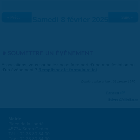
« Préc.
Samedi 8 février 2025
Suiv. »
SOUMETTRE UN ÉVÉNEMENT
Associations, vous souhaitez nous faire part d'une manifestation ou
d'un événement ?
Remplissez le formulaire ici
.
Dernière mise à jour : 01 janvier 1970
Partager
Suivre @VilleSaran
Mairie
Place de la liberté
45774 Saran Cedex
Tél. : 02 38 80 34 00
Fax : 02 38 80 34 30