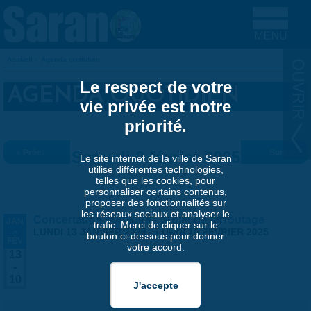
Aller au contenu principal
Accueil
»
Agenda quotidien
VOUS ÊTES ICI
Le respect de votre
AGENDA QUOTIDIEN
vie privée est notre
priorité.
« Préc.
Samedi 8 février 2025
Suiv. »
Le site internet de la ville de Saran
utilise différentes technologies,
telles que les cookies, pour
personnaliser certains contenus,
proposer des fonctionnalités sur
les réseaux sociaux et analyser le
Concertation publique - projet de ferroutage
JAN
trafic. Merci de cliquer sur le
-
LUNDI 13 JANVIER 2025
-
LUNDI 10 FÉVRIER 2025
bouton ci-dessous pour donner
FÉV
votre accord.
13
-
10