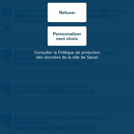
Expostion "Les yeux dans les yeux" - Guy Janvrot
FÉV
VENDREDI 7 FÉVRIER 2025 | 14:00
-
MERCREDI 26
07
FÉVRIER 2025 | 17:30
-
26
Consulter la Politique de protection
Atelier de danse corps en mouvement corps
FÉV
des données de la ville de Saran
dansant - Art's danse
08
SAMEDI 8 FÉVRIER 2025 |
10:00
-
12:00
Histoires pour les petites oreilles
FÉV
SAMEDI 8 FÉVRIER 2025 |
10:00
-
11:30
08
Partagez vos passions : Présentation de
FÉV
l'encadrement
08
SAMEDI 8 FÉVRIER 2025 |
15:00
-
16:30