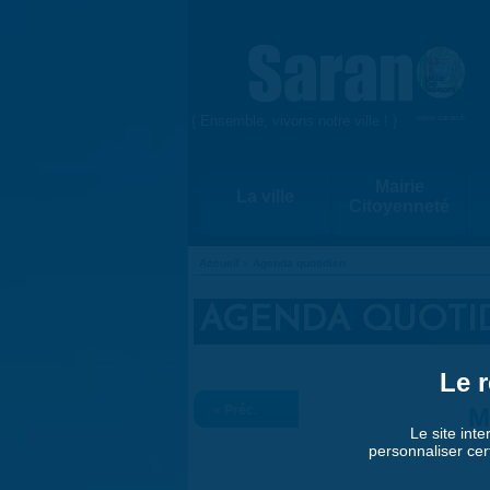
Aller au contenu principal
{ Ensemble, vivons notre ville ! }
www.saran.fr
Mairie
La ville
Citoyenneté
Accueil
»
Agenda quotidien
VOUS ÊTES ICI
AGENDA QUOTI
Le r
« Préc.
M
Le site inte
personnaliser cer