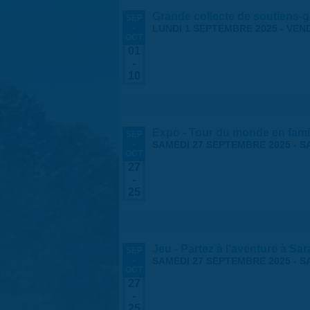
Grande collecte de soutiens-g
SEP
-
LUNDI 1 SEPTEMBRE 2025
-
VEND
OCT
01
-
10
Expo - Tour du monde en fami
SEP
-
SAMEDI 27 SEPTEMBRE 2025
-
S
OCT
27
-
25
Jeu - Partez à l'aventure à Sa
SEP
-
SAMEDI 27 SEPTEMBRE 2025
-
S
OCT
27
-
25