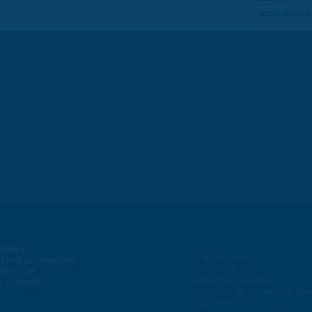
Suivre @VilleS
raires
Plan du site
lundi au vendredi :
Flux RSS
30 > 12h
Mentions Légales
h > 16h30
Politique de protection d
Contacts