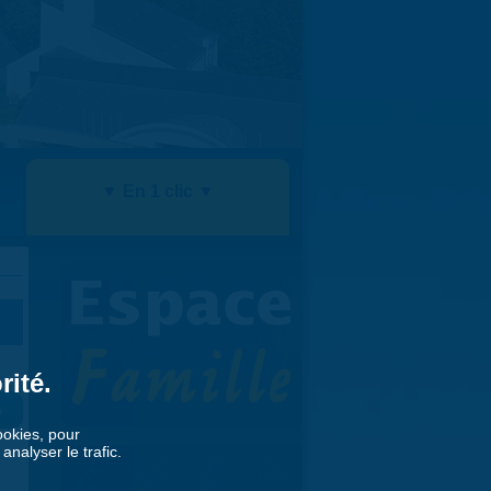
▼ En 1 clic ▼
rité.
»
cookies, pour
nalyser le trafic.