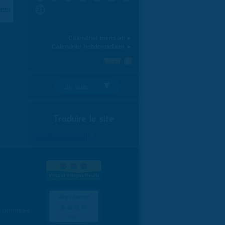
aran
31
Calendrier mensuel ►
Calendrier hebdomadaire ►
Je suis:
Traduire le site
Select Language
▼
es données