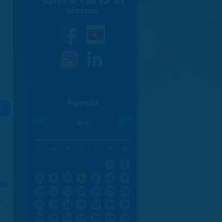
Suivez la Ville sur les
réseaux
Agenda
»
«
»
août
L
M
M
J
V
S
D
1
2
3
4
5
6
7
8
9
ici
.
10
11
12
13
14
15
16
970
17
18
19
20
21
22
23
24
25
26
27
28
29
30