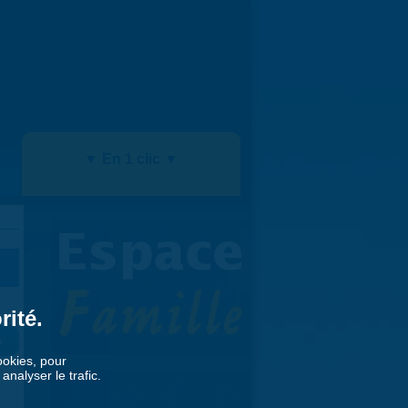
▼ En 1 clic ▼
rité.
»
cookies, pour
nalyser le trafic.