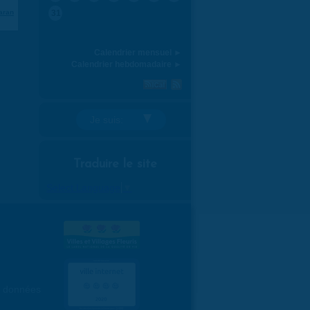
aran
31
Calendrier mensuel ►
Calendrier hebdomadaire ►
Je suis:
Traduire le site
Select Language
▼
es données