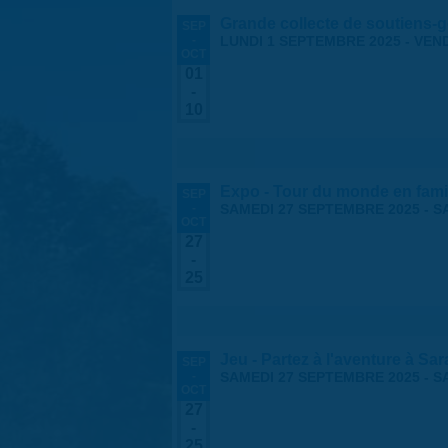
Grande collecte de soutiens-g
SEP
-
LUNDI 1 SEPTEMBRE 2025
-
VEND
OCT
01
-
10
Expo - Tour du monde en fami
SEP
-
SAMEDI 27 SEPTEMBRE 2025
-
S
OCT
27
-
25
Jeu - Partez à l'aventure à Sa
SEP
-
SAMEDI 27 SEPTEMBRE 2025
-
S
OCT
27
-
25