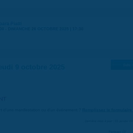
ara Piatti
00
-
DIMANCHE 26 OCTOBRE 2025 | 17:30
eudi 9 octobre 2025
Suiv. 
NT
art d'une manifestation ou d'un événement ?
Remplissez le formulaire 
Dernière mise à jour : 01 janvier 1
Partager