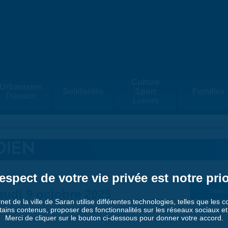
Culture
Urbanisme
Solidarités
Sport
Familles
Travaux
Loisirs
DIEN
espect de votre vie privée est notre prio
eudi 9 octobre 2025
Suiv. 
rnet de la ville de Saran utilise différentes technologies, telles que les 
tains contenus, proposer des fonctionnalités sur les réseaux sociaux et a
Merci de cliquer sur le bouton ci-dessous pour donner votre accord.