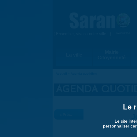
Aller au contenu principal
{ Ensemble, vivons notre ville ! }
www.saran.fr
Mairie
La ville
Citoyenneté
Accueil
»
Agenda quotidien
VOUS ÊTES ICI
AGENDA QUOTI
Le r
« Préc.
J
Le site inte
personnaliser cer