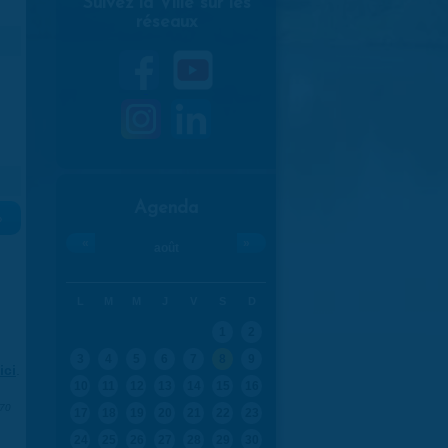
Suivez la Ville sur les
réseaux
Agenda
»
«
»
août
L
M
M
J
V
S
D
1
2
3
4
5
6
7
8
9
ici
.
10
11
12
13
14
15
16
970
17
18
19
20
21
22
23
24
25
26
27
28
29
30