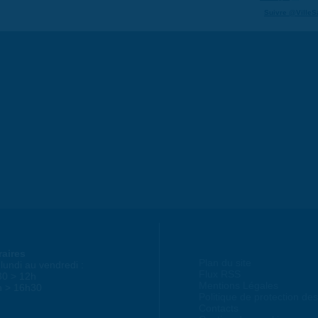
Suivre @VilleS
raires
Plan du site
lundi au vendredi :
Flux RSS
30 > 12h
Mentions Légales
h > 16h30
Politique de protection d
Contacts