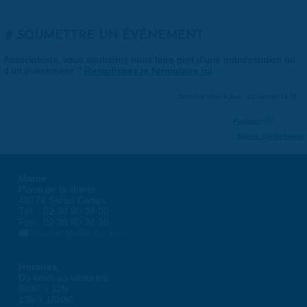
SOUMETTRE UN ÉVÉNEMENT
Associations, vous souhaitez nous faire part d'une manifestation ou
d'un événement ?
Remplissez le formulaire ici
.
Dernière mise à jour : 01 janvier 1970
Partager
Suivre @VilleSaran
Mairie
Place de la liberté
45774 Saran Cedex
Tél. : 02 38 80 34 00
Fax : 02 38 80 34 30
courrier@ville-saran.fr
Horaires
Du lundi au vendredi :
8h30 > 12h
13h > 16h30