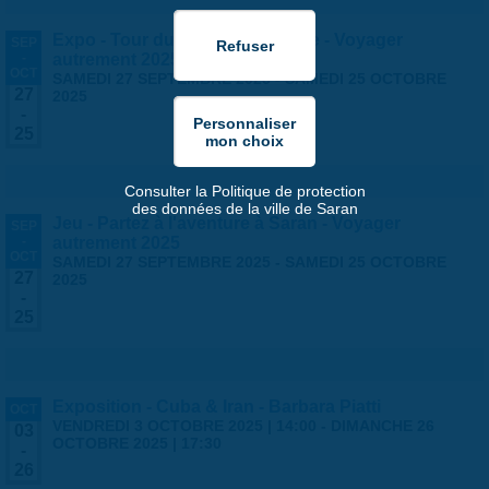
Expo - Tour du monde en famille - Voyager
SEP
-
autrement 2025
OCT
SAMEDI 27 SEPTEMBRE 2025
-
SAMEDI 25 OCTOBRE
27
2025
-
25
Consulter la Politique de protection
des données de la ville de Saran
Jeu - Partez à l'aventure à Saran - Voyager
SEP
-
autrement 2025
OCT
SAMEDI 27 SEPTEMBRE 2025
-
SAMEDI 25 OCTOBRE
27
2025
-
25
Exposition - Cuba & Iran - Barbara Piatti
OCT
VENDREDI 3 OCTOBRE 2025 | 14:00
-
DIMANCHE 26
03
OCTOBRE 2025 | 17:30
-
26