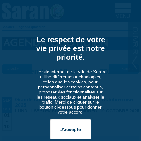
Aller au contenu principal
Accueil
»
Agenda quotidien
VOUS ÊTES ICI
Le respect de votre
AGENDA QUOTIDIEN
vie privée est notre
priorité.
« Préc.
Vendredi 10 octobre 2025
Suiv. »
Le site internet de la ville de Saran
utilise différentes technologies,
telles que les cookies, pour
personnaliser certains contenus,
proposer des fonctionnalités sur
les réseaux sociaux et analyser le
Grande collecte de soutiens-gorge - Octobre rose
SEP
trafic. Merci de cliquer sur le
-
2025
bouton ci-dessous pour donner
OCT
LUNDI 1 SEPTEMBRE 2025
-
VENDREDI 10 OCTOBRE 2025
votre accord.
01
-
10