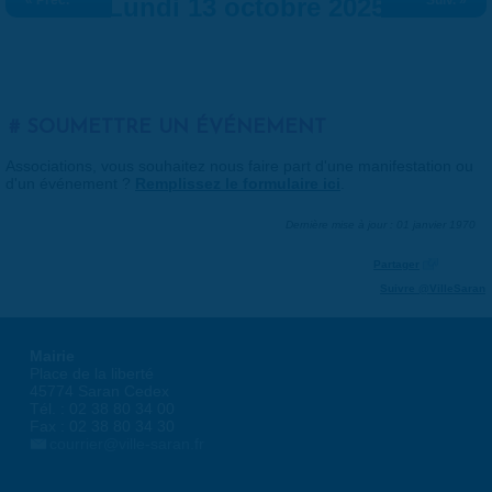
« Préc.
Lundi 13 octobre 2025
Suiv. »
SOUMETTRE UN ÉVÉNEMENT
Associations, vous souhaitez nous faire part d'une manifestation ou
d'un événement ?
Remplissez le formulaire ici
.
Dernière mise à jour : 01 janvier 1970
Partager
Suivre @VilleSaran
Mairie
Place de la liberté
45774 Saran Cedex
Tél. : 02 38 80 34 00
Fax : 02 38 80 34 30
courrier@ville-saran.fr