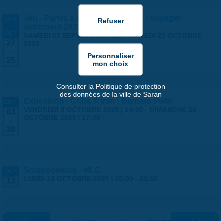
Jeu - Partez à l'aventure à Saran - Voyager
SEP
-
autrement 2025
OCT
SAMEDI 27 SEPTEMBRE 2025
-
SAMEDI 25 OCTOBRE
27
2025
-
25
Consulter la Politique de protection
des données de la ville de Saran
Exposition - Cuba & Iran - Barbara Piatti
OCT
VENDREDI 3 OCTOBRE 2025 | 14:00
-
DIMANCHE 26
03
OCTOBRE 2025 | 17:30
-
26
Scrapbooking - MLC
OCT
LUNDI 13 OCTOBRE 2025 |
20:00
-
23:00
13