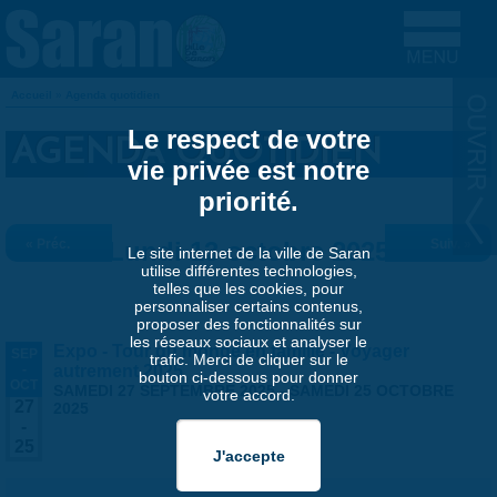
Aller au contenu principal
Accueil
»
Agenda quotidien
VOUS ÊTES ICI
Le respect de votre
AGENDA QUOTIDIEN
vie privée est notre
priorité.
« Préc.
Lundi 13 octobre 2025
Suiv. »
Le site internet de la ville de Saran
utilise différentes technologies,
telles que les cookies, pour
personnaliser certains contenus,
proposer des fonctionnalités sur
les réseaux sociaux et analyser le
Expo - Tour du monde en famille - Voyager
SEP
trafic. Merci de cliquer sur le
-
autrement 2025
bouton ci-dessous pour donner
OCT
SAMEDI 27 SEPTEMBRE 2025
-
SAMEDI 25 OCTOBRE
votre accord.
27
2025
-
25