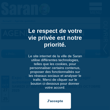
Aller au contenu principal
Accueil
»
Agenda quotidien
VOUS ÊTES ICI
Le respect de votre
AGENDA QUOTIDIEN
vie privée est notre
priorité.
« Préc.
Dimanche 12 octobre 2025
Suiv. »
Le site internet de la ville de Saran
utilise différentes technologies,
telles que les cookies, pour
personnaliser certains contenus,
proposer des fonctionnalités sur
les réseaux sociaux et analyser le
Expo - Tour du monde en famille - Voyager
SEP
trafic. Merci de cliquer sur le
-
autrement 2025
bouton ci-dessous pour donner
OCT
SAMEDI 27 SEPTEMBRE 2025
-
SAMEDI 25 OCTOBRE
votre accord.
27
2025
-
25