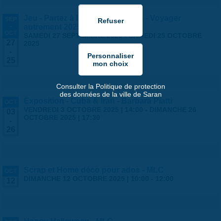
Jeu - Partez à l'aventure à Saran - Voyager
SEP
-
autrement 2025
OCT
SAMEDI 27 SEPTEMBRE 2025
-
SAMEDI 25 OCTOBRE
27
2025
-
25
Consulter la Politique de protection
des données de la ville de Saran
Exposition - Cuba & Iran - Barbara Piatti
OCT
VENDREDI 3 OCTOBRE 2025 | 14:00
-
DIMANCHE 26
03
OCTOBRE 2025 | 17:30
-
26
Scrap et Home déco pour ados - MLC
OCT
DIMANCHE 12 OCTOBRE 2025 |
10:00
-
12:00
12