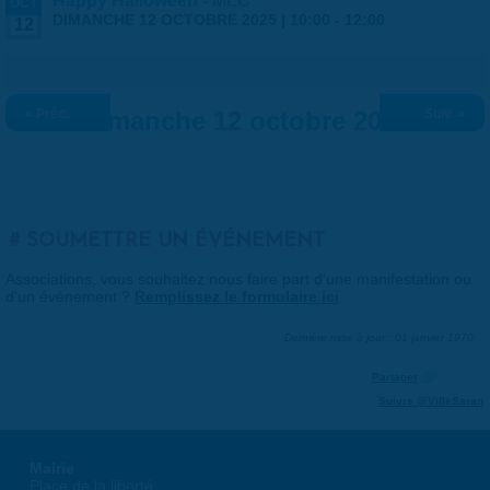
Happy Halloween - MLC
OCT
DIMANCHE 12 OCTOBRE 2025 |
10:00
-
12:00
12
« Préc.
Dimanche 12 octobre 2025
Suiv. »
SOUMETTRE UN ÉVÉNEMENT
Associations, vous souhaitez nous faire part d'une manifestation ou
d'un événement ?
Remplissez le formulaire ici
.
Dernière mise à jour : 01 janvier 1970
Partager
Suivre @VilleSaran
Mairie
Place de la liberté