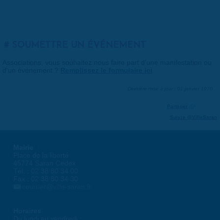
SOUMETTRE UN ÉVÉNEMENT
Associations, vous souhaitez nous faire part d'une manifestation ou
d'un événement ?
Remplissez le formulaire ici
.
Dernière mise à jour : 01 janvier 1970
Partager
Suivre @VilleSaran
Mairie
Place de la liberté
45774 Saran Cedex
Tél. : 02 38 80 34 00
Fax : 02 38 80 34 30
courrier@ville-saran.fr
Horaires
Du lundi au vendredi :