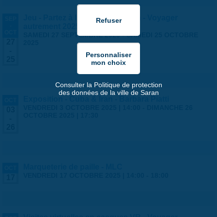
Jeu - Partez à l'aventure à Saran - Voyager
SEP
-
autrement 2025
OCT
SAMEDI 27 SEPTEMBRE 2025
-
SAMEDI 25 OCTOBRE
27
2025
-
25
Consulter la Politique de protection
des données de la ville de Saran
Exposition - Cuba & Iran - Barbara Piatti
OCT
VENDREDI 3 OCTOBRE 2025 | 14:00
-
DIMANCHE 26
03
OCTOBRE 2025 | 17:30
-
26
Marqueterie de paille - MLC
OCT
VENDREDI 17 OCTOBRE 2025 |
14:00
-
18:00
17