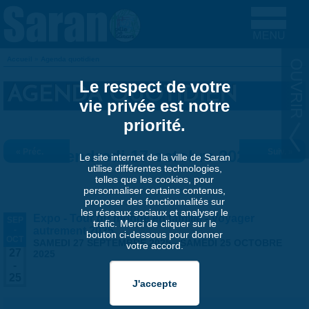
Aller au contenu principal
Accueil
»
Agenda quotidien
VOUS ÊTES ICI
Le respect de votre
AGENDA QUOTIDIEN
vie privée est notre
priorité.
« Préc.
Vendredi 17 octobre 2025
Suiv. »
Le site internet de la ville de Saran
utilise différentes technologies,
telles que les cookies, pour
personnaliser certains contenus,
proposer des fonctionnalités sur
les réseaux sociaux et analyser le
Expo - Tour du monde en famille - Voyager
SEP
trafic. Merci de cliquer sur le
-
autrement 2025
bouton ci-dessous pour donner
OCT
SAMEDI 27 SEPTEMBRE 2025
-
SAMEDI 25 OCTOBRE
votre accord.
27
2025
-
25