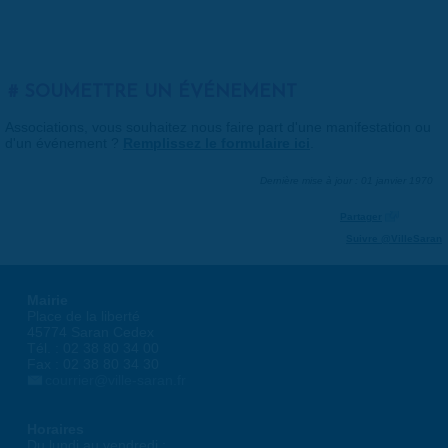
SOUMETTRE UN ÉVÉNEMENT
Associations, vous souhaitez nous faire part d'une manifestation ou
d'un événement ?
Remplissez le formulaire ici
.
Dernière mise à jour : 01 janvier 1970
Partager
Suivre @VilleSaran
Mairie
Place de la liberté
45774 Saran Cedex
Tél. : 02 38 80 34 00
Fax : 02 38 80 34 30
courrier@ville-saran.fr
Horaires
Du lundi au vendredi :