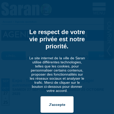
Aller au contenu principal
Accueil
»
Agenda quotidien
VOUS ÊTES ICI
Le respect de votre
AGENDA QUOTIDIEN
vie privée est notre
priorité.
« Préc.
Samedi 18 octobre 2025
Suiv. »
Le site internet de la ville de Saran
utilise différentes technologies,
telles que les cookies, pour
personnaliser certains contenus,
proposer des fonctionnalités sur
les réseaux sociaux et analyser le
Expo - Tour du monde en famille - Voyager
SEP
trafic. Merci de cliquer sur le
-
autrement 2025
bouton ci-dessous pour donner
OCT
SAMEDI 27 SEPTEMBRE 2025
-
SAMEDI 25 OCTOBRE
votre accord.
27
2025
-
25