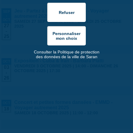
Jeu - Partez à l'aventure à Saran - Voyager
SEP
-
autrement 2025
OCT
SAMEDI 27 SEPTEMBRE 2025
-
SAMEDI 25 OCTOBRE
27
2025
-
25
Consulter la Politique de protection
des données de la ville de Saran
Exposition - Cuba & Iran - Barbara Piatti
OCT
VENDREDI 3 OCTOBRE 2025 | 14:00
-
DIMANCHE 26
03
OCTOBRE 2025 | 17:30
-
26
Concert et petites formes dansées - EMMD -
OCT
Voyager autrement 2025
18
SAMEDI 18 OCTOBRE 2025 |
11:00
-
12:00