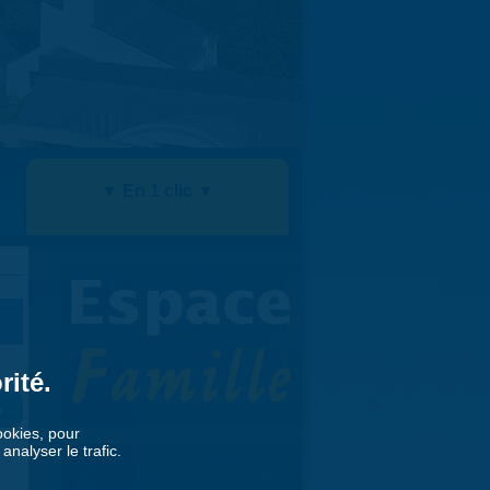
▼ En 1 clic ▼
rité.
»
cookies, pour
nalyser le trafic.