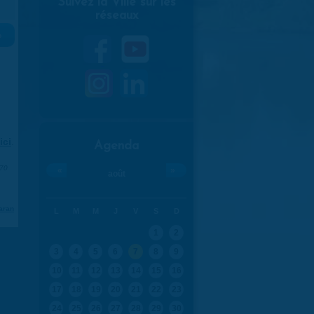
Suivez la Ville sur les
réseaux
»
ici
.
Agenda
970
«
»
août
aran
L
M
M
J
V
S
D
1
2
3
4
5
6
7
8
9
10
11
12
13
14
15
16
17
18
19
20
21
22
23
24
25
26
27
28
29
30