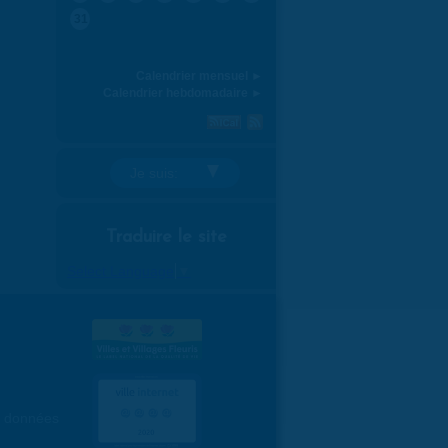
31
Calendrier mensuel ►
Calendrier hebdomadaire ►
Je suis:
Traduire le site
Select Language
▼
es données