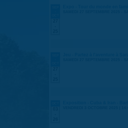
Expo - Tour du monde en fami
SEP
-
SAMEDI 27 SEPTEMBRE 2025
-
S
OCT
27
-
25
Jeu - Partez à l'aventure à Sa
SEP
-
SAMEDI 27 SEPTEMBRE 2025
-
S
OCT
27
-
25
Exposition - Cuba & Iran - Barb
OCT
VENDREDI 3 OCTOBRE 2025 | 14:
03
-
26