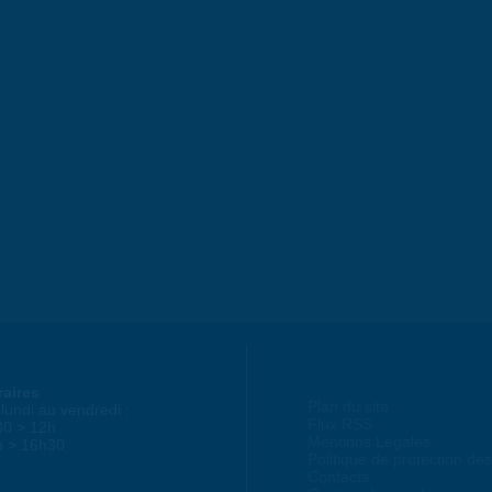
raires
Plan du site
lundi au vendredi :
Flux RSS
30 > 12h
Mentions Légales
h > 16h30
Politique de protection d
Contacts