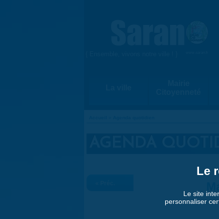
Aller au contenu principal
{ Ensemble, vivons notre ville ! }
www.saran.fr
Mairie
La ville
Citoyenneté
Accueil
»
Agenda quotidien
VOUS ÊTES ICI
AGENDA QUOTI
Le r
« Préc.
Ma
Le site inte
personnaliser cer