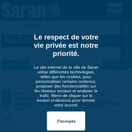
Aller au contenu principal
Accueil
»
Agenda quotidien
VOUS ÊTES ICI
Le respect de votre
AGENDA QUOTIDIEN
vie privée est notre
priorité.
« Préc.
Mercredi 22 octobre 2025
Suiv. »
Le site internet de la ville de Saran
utilise différentes technologies,
telles que les cookies, pour
personnaliser certains contenus,
proposer des fonctionnalités sur
les réseaux sociaux et analyser le
Expo - Tour du monde en famille - Voyager
SEP
trafic. Merci de cliquer sur le
-
autrement 2025
bouton ci-dessous pour donner
OCT
SAMEDI 27 SEPTEMBRE 2025
-
SAMEDI 25 OCTOBRE
votre accord.
27
2025
-
25