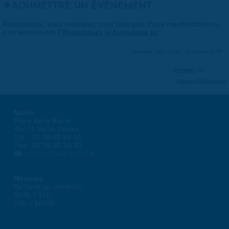
SOUMETTRE UN ÉVÉNEMENT
Associations, vous souhaitez nous faire part d'une manifestation ou
d'un événement ?
Remplissez le formulaire ici
.
Dernière mise à jour : 01 janvier 1970
Partager
Suivre @VilleSaran
Mairie
Place de la liberté
45774 Saran Cedex
Tél. : 02 38 80 34 00
Fax : 02 38 80 34 30
courrier@ville-saran.fr
Horaires
Du lundi au vendredi :
8h30 > 12h
13h > 16h30