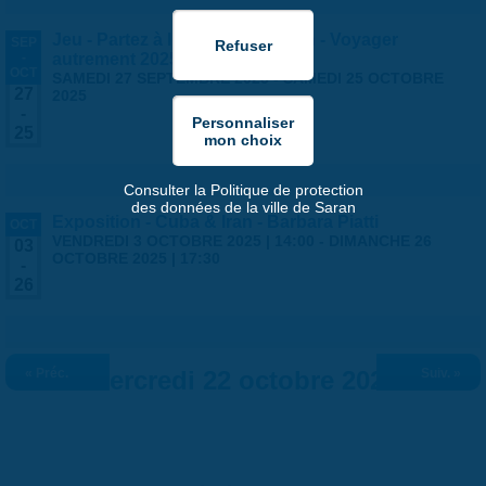
Jeu - Partez à l'aventure à Saran - Voyager
SEP
-
autrement 2025
OCT
SAMEDI 27 SEPTEMBRE 2025
-
SAMEDI 25 OCTOBRE
27
2025
-
25
Consulter la Politique de protection
des données de la ville de Saran
Exposition - Cuba & Iran - Barbara Piatti
OCT
VENDREDI 3 OCTOBRE 2025 | 14:00
-
DIMANCHE 26
03
OCTOBRE 2025 | 17:30
-
26
« Préc.
Mercredi 22 octobre 2025
Suiv. »