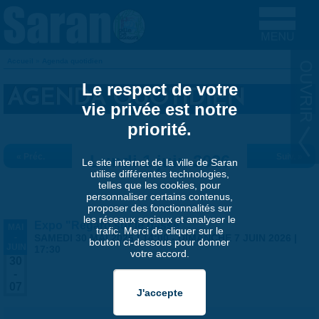
Aller au contenu principal
Accueil
»
Agenda quotidien
VOUS ÊTES ICI
Le respect de votre
AGENDA QUOTIDIEN
vie privée est notre
priorité.
« Préc.
Lundi 1 juin 2026
Suiv. »
Le site internet de la ville de Saran
utilise différentes technologies,
telles que les cookies, pour
personnaliser certains contenus,
proposer des fonctionnalités sur
les réseaux sociaux et analyser le
Expo "Regard sur le passé"
MAI
trafic. Merci de cliquer sur le
-
SAMEDI 30 MAI 2026 | 14:00
-
DIMANCHE 7 JUIN 2026 |
bouton ci-dessous pour donner
JUIN
17:30
votre accord.
30
-
07