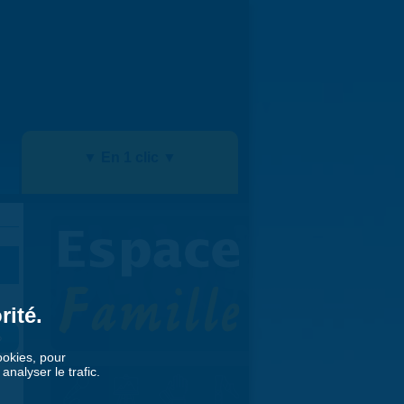
▼ En 1 clic ▼
rité.
»
cookies, pour
nalyser le trafic.