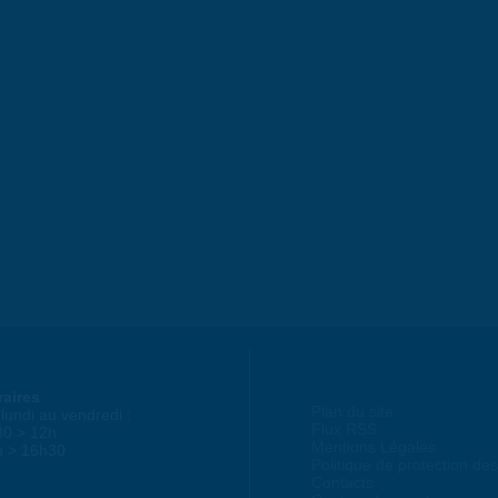
raires
Plan du site
lundi au vendredi :
Flux RSS
30 > 12h
Mentions Légales
h > 16h30
Politique de protection d
Contacts