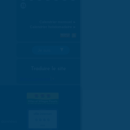
31
Calendrier mensuel ►
Calendrier hebdomadaire ►
Je suis:
Traduire le site
Select Language
▼
es données