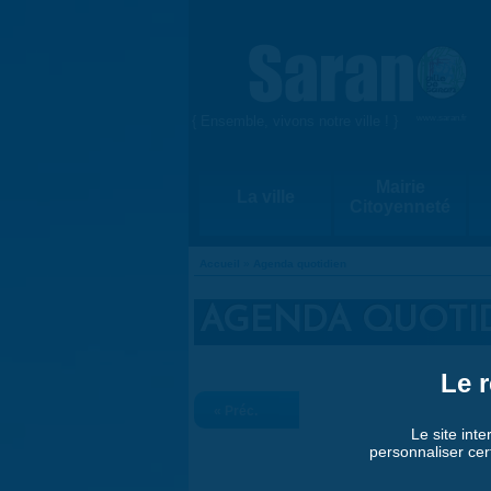
Aller au contenu principal
{ Ensemble, vivons notre ville ! }
www.saran.fr
Mairie
La ville
Citoyenneté
Accueil
»
Agenda quotidien
VOUS ÊTES ICI
AGENDA QUOTI
Le r
« Préc.
Le site inte
personnaliser cer