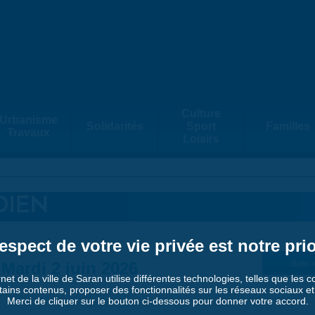
Culture
Urbanisme
Solidarités
Sport
Familles
Travaux
Loisirs
DIEN
espect de votre vie privée est notre prio
Mardi 2 juin 2026
Suiv. 
rnet de la ville de Saran utilise différentes technologies, telles que les 
tains contenus, proposer des fonctionnalités sur les réseaux sociaux et a
Merci de cliquer sur le bouton ci-dessous pour donner votre accord.