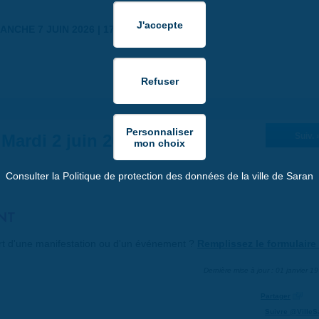
ANCHE 7 JUIN 2026 | 17:30
Mardi 2 juin 2026
Suiv. 
Consulter la Politique de protection des données de la ville de Saran
NT
art d'une manifestation ou d'un événement ?
Remplissez le formulaire 
Dernière mise à jour : 01 janvier 1
Partager
Suivre @VilleS