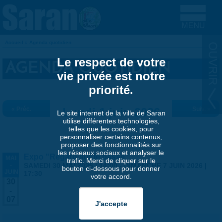
Aller au contenu principal
Accueil
»
Agenda quotidien
VOUS ÊTES ICI
Le respect de votre
AGENDA QUOTIDIEN
vie privée est notre
priorité.
« Préc.
Lundi 1 juin 2026
Suiv. »
Le site internet de la ville de Saran
utilise différentes technologies,
telles que les cookies, pour
personnaliser certains contenus,
proposer des fonctionnalités sur
les réseaux sociaux et analyser le
Expo "Regard sur le passé"
MAI
trafic. Merci de cliquer sur le
-
SAMEDI 30 MAI 2026 | 14:00
-
DIMANCHE 7 JUIN 2026 |
bouton ci-dessous pour donner
JUIN
17:30
votre accord.
30
-
07