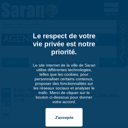
Aller au contenu principal
Accueil
»
Agenda quotidien
VOUS ÊTES ICI
Le respect de votre
AGENDA QUOTIDIEN
vie privée est notre
priorité.
« Préc.
Mardi 2 juin 2026
Suiv. »
Le site internet de la ville de Saran
utilise différentes technologies,
telles que les cookies, pour
personnaliser certains contenus,
proposer des fonctionnalités sur
les réseaux sociaux et analyser le
Expo "Regard sur le passé"
MAI
trafic. Merci de cliquer sur le
-
SAMEDI 30 MAI 2026 | 14:00
-
DIMANCHE 7 JUIN 2026 |
bouton ci-dessous pour donner
JUIN
17:30
votre accord.
30
-
07