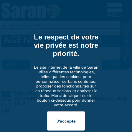
Aller au contenu principal
Accueil
»
Agenda quotidien
VOUS ÊTES ICI
Le respect de votre
AGENDA QUOTIDIEN
vie privée est notre
priorité.
« Préc.
Lundi 15 juin 2026
Suiv. »
Le site internet de la ville de Saran
utilise différentes technologies,
telles que les cookies, pour
personnaliser certains contenus,
proposer des fonctionnalités sur
les réseaux sociaux et analyser le
Expo MLC "Voyages"
JUIN
trafic. Merci de cliquer sur le
VENDREDI 5 JUIN 2026 | 14:00
-
VENDREDI 19 JUIN 2026 |
05
bouton ci-dessous pour donner
18:30
votre accord.
-
19