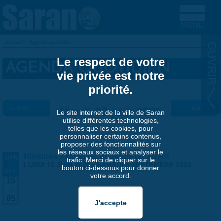
Aller au contenu principal
Accueil
»
Agenda quotidien
VOUS ÊTES ICI
Le respect de votre
AGENDA QUOTIDIEN
vie privée est notre
priorité.
« Préc.
Mardi 30 juin 2026
Suiv. »
Le site internet de la ville de Saran
utilise différentes technologies,
telles que les cookies, pour
personnaliser certains contenus,
proposer des fonctionnalités sur
les réseaux sociaux et analyser le
Histoires naturelles, stratégie du vivant
JUIN
trafic. Merci de cliquer sur le
-
LUNDI 15 JUIN 2026
-
SAMEDI 5 SEPTEMBRE 2026
bouton ci-dessous pour donner
SEP
votre accord.
15
-
05