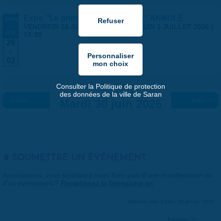
Expo "Le printemps des artistes" ANNULÉ
JUIN
-
VENDREDI 26 JUIN 2026 | 14:00
-
JEUDI 2 JUILLET 2026 |
JUIL
18:30
26
-
02
Consulter la Politique de protection
des données de la ville de Saran
« Préc.
Mardi 30 juin 2026
Suiv. »
SOUMETTRE UN ÉVÉNEMENT
Associations, vous souhaitez nous faire part d'une manifestation ou
d'un événement ?
Remplissez le formulaire ici
.
Dernière mise à jour : 01 janvier 1970
Partager