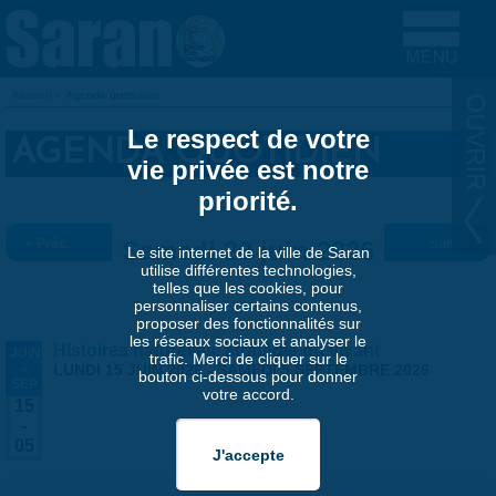
Aller au contenu principal
Accueil
»
Agenda quotidien
VOUS ÊTES ICI
Le respect de votre
AGENDA QUOTIDIEN
vie privée est notre
priorité.
« Préc.
Samedi 20 juin 2026
Suiv. »
Le site internet de la ville de Saran
utilise différentes technologies,
telles que les cookies, pour
personnaliser certains contenus,
proposer des fonctionnalités sur
les réseaux sociaux et analyser le
Histoires naturelles, stratégie du vivant
JUIN
trafic. Merci de cliquer sur le
-
LUNDI 15 JUIN 2026
-
SAMEDI 5 SEPTEMBRE 2026
bouton ci-dessous pour donner
SEP
votre accord.
15
-
05