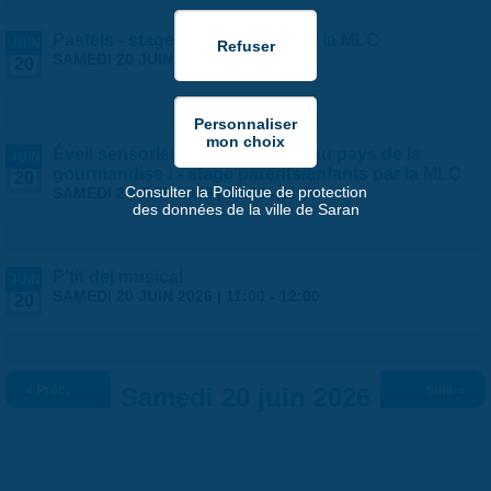
Pastels - stage ados/adultes par la MLC
JUIN
SAMEDI 20 JUIN 2026 |
9:00
-
13:00
20
Éveil sensoriel des tout petits : au pays de la
JUIN
gourmandise ! - stage parents/enfants par la MLC
20
Consulter la Politique de protection
SAMEDI 20 JUIN 2026 |
10:30
-
11:30
des données de la ville de Saran
P'tit dej musical
JUIN
SAMEDI 20 JUIN 2026 |
11:00
-
12:00
20
« Préc.
Samedi 20 juin 2026
Suiv. »