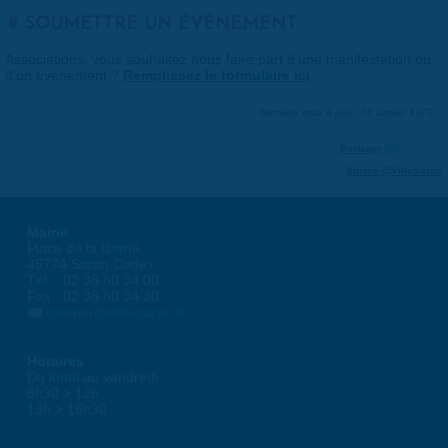
SOUMETTRE UN ÉVÉNEMENT
Associations, vous souhaitez nous faire part d'une manifestation ou
d'un événement ?
Remplissez le formulaire ici
.
Dernière mise à jour : 01 janvier 1970
Partager
Suivre @VilleSaran
Mairie
Place de la liberté
45774 Saran Cedex
Tél. : 02 38 80 34 00
Fax : 02 38 80 34 30
courrier@ville-saran.fr
Horaires
Du lundi au vendredi :
8h30 > 12h
13h > 16h30