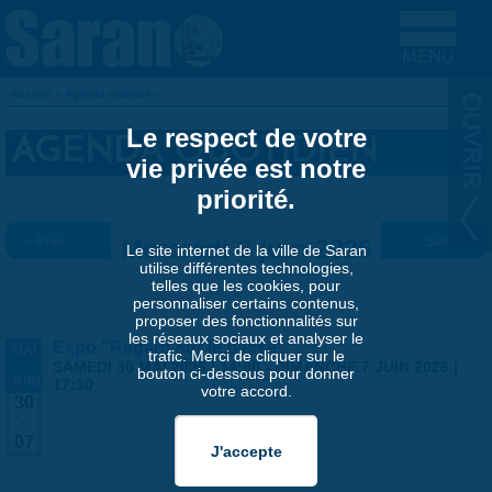
Aller au contenu principal
Accueil
»
Agenda quotidien
VOUS ÊTES ICI
Le respect de votre
AGENDA QUOTIDIEN
vie privée est notre
priorité.
« Préc.
Mercredi 3 juin 2026
Suiv. »
Le site internet de la ville de Saran
utilise différentes technologies,
telles que les cookies, pour
personnaliser certains contenus,
proposer des fonctionnalités sur
les réseaux sociaux et analyser le
Expo "Regard sur le passé"
MAI
trafic. Merci de cliquer sur le
-
SAMEDI 30 MAI 2026 | 14:00
-
DIMANCHE 7 JUIN 2026 |
bouton ci-dessous pour donner
JUIN
17:30
votre accord.
30
-
07