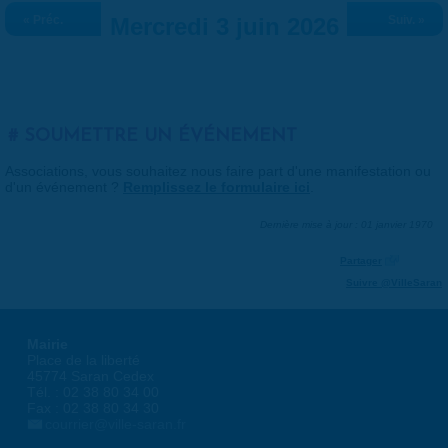
« Préc.
Mercredi 3 juin 2026
Suiv. »
SOUMETTRE UN ÉVÉNEMENT
Associations, vous souhaitez nous faire part d'une manifestation ou
d'un événement ?
Remplissez le formulaire ici
.
Dernière mise à jour : 01 janvier 1970
Partager
Suivre @VilleSaran
Mairie
Place de la liberté
45774 Saran Cedex
Tél. : 02 38 80 34 00
Fax : 02 38 80 34 30
courrier@ville-saran.fr