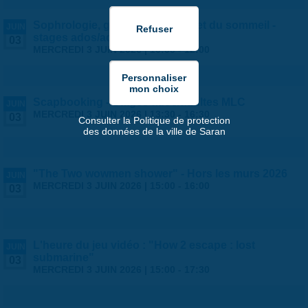
Sophrologie, gestion du stress et du sommeil -
JUIN
stages ados/adultes par la MLC
03
MERCREDI 3 JUIN 2026 |
10:00
-
12:00
Scapbooking - Stages ados/adultes MLC
JUIN
MERCREDI 3 JUIN 2026 |
13:30
-
16:30
03
Consulter la Politique de protection
des données de la ville de Saran
"The Two wowmen shower" - Hors les murs 2026
JUIN
MERCREDI 3 JUIN 2026 |
15:00
-
16:00
03
L'heure du jeu vidéo : "How 2 escape : lost
JUIN
submarine"
03
MERCREDI 3 JUIN 2026 |
15:00
-
17:30