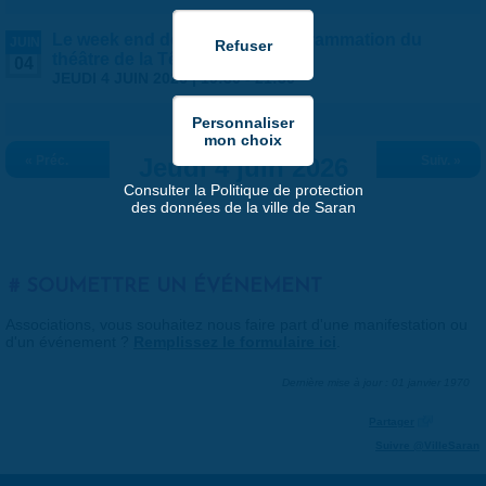
Le week end des ateliers - Programmation du
JUIN
théâtre de la Tête Noire
04
JEUDI 4 JUIN 2026 |
19:30
-
21:30
« Préc.
Jeudi 4 juin 2026
Suiv. »
Consulter la Politique de protection
des données de la ville de Saran
SOUMETTRE UN ÉVÉNEMENT
Associations, vous souhaitez nous faire part d'une manifestation ou
d'un événement ?
Remplissez le formulaire ici
.
Dernière mise à jour : 01 janvier 1970
Partager
Suivre @VilleSaran