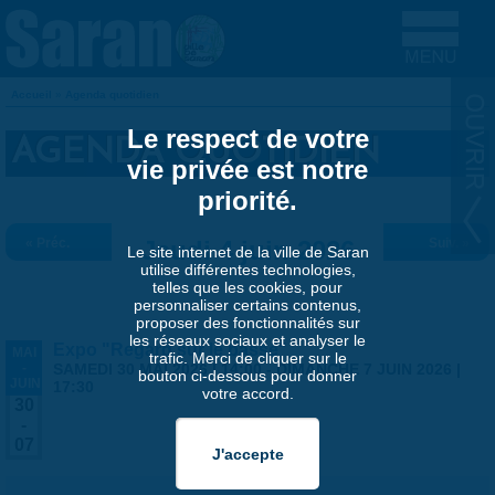
Aller au contenu principal
Accueil
»
Agenda quotidien
VOUS ÊTES ICI
Le respect de votre
AGENDA QUOTIDIEN
vie privée est notre
priorité.
« Préc.
Jeudi 4 juin 2026
Suiv. »
Le site internet de la ville de Saran
utilise différentes technologies,
telles que les cookies, pour
personnaliser certains contenus,
proposer des fonctionnalités sur
les réseaux sociaux et analyser le
Expo "Regard sur le passé"
MAI
trafic. Merci de cliquer sur le
-
SAMEDI 30 MAI 2026 | 14:00
-
DIMANCHE 7 JUIN 2026 |
bouton ci-dessous pour donner
JUIN
17:30
votre accord.
30
-
07