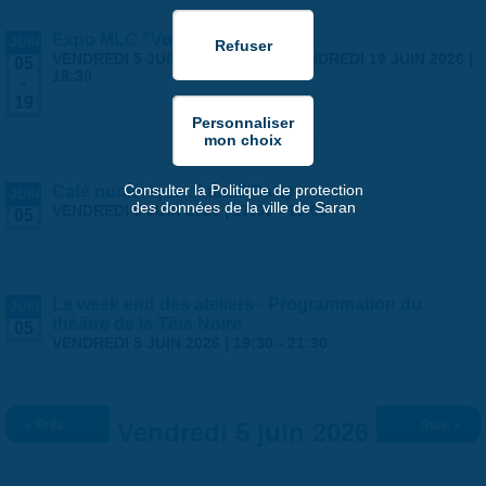
Expo MLC "Voyages"
JUIN
VENDREDI 5 JUIN 2026 | 14:00
-
VENDREDI 19 JUIN 2026 |
05
18:30
-
19
Consulter la Politique de protection
Café numérique : Install Party
JUIN
des données de la ville de Saran
VENDREDI 5 JUIN 2026 |
17:00
-
19:00
05
Le week end des ateliers - Programmation du
JUIN
théâtre de la Tête Noire
05
VENDREDI 5 JUIN 2026 |
19:30
-
21:30
« Préc.
Vendredi 5 juin 2026
Suiv. »