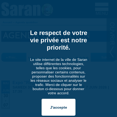
Aller au contenu principal
Accueil
»
Agenda quotidien
VOUS ÊTES ICI
Le respect de votre
AGENDA QUOTIDIEN
vie privée est notre
priorité.
« Préc.
Vendredi 5 juin 2026
Suiv. »
Le site internet de la ville de Saran
utilise différentes technologies,
telles que les cookies, pour
personnaliser certains contenus,
proposer des fonctionnalités sur
les réseaux sociaux et analyser le
Expo "Regard sur le passé"
MAI
trafic. Merci de cliquer sur le
-
SAMEDI 30 MAI 2026 | 14:00
-
DIMANCHE 7 JUIN 2026 |
bouton ci-dessous pour donner
JUIN
17:30
votre accord.
30
-
07