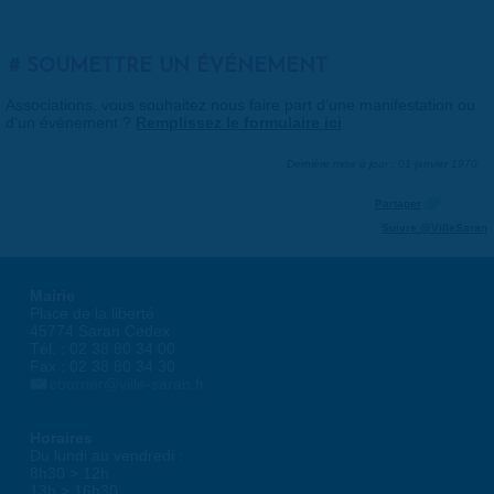
SOUMETTRE UN ÉVÉNEMENT
Associations, vous souhaitez nous faire part d'une manifestation ou
d'un événement ?
Remplissez le formulaire ici
.
Dernière mise à jour : 01 janvier 1970
Partager
Suivre @VilleSaran
Mairie
Place de la liberté
45774 Saran Cedex
Tél. : 02 38 80 34 00
Fax : 02 38 80 34 30
courrier@ville-saran.fr
Horaires
Du lundi au vendredi :
8h30 > 12h
13h > 16h30