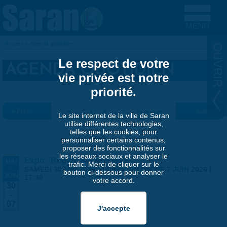
Aller au contenu principal
Accueil
»
Agenda quotidien
VOUS ÊTES ICI
Le respect de votre
AGENDA QUOTIDIEN
vie privée est notre
priorité.
« Préc.
Jeudi 4 juin 2026
Suiv. »
Le site internet de la ville de Saran
utilise différentes technologies,
telles que les cookies, pour
personnaliser certains contenus,
proposer des fonctionnalités sur
les réseaux sociaux et analyser le
Expo "Regard sur le passé"
MAI
trafic. Merci de cliquer sur le
-
SAMEDI 30 MAI 2026 | 14:00
-
DIMANCHE 7 JUIN 2026 |
bouton ci-dessous pour donner
JUIN
17:30
votre accord.
30
-
07