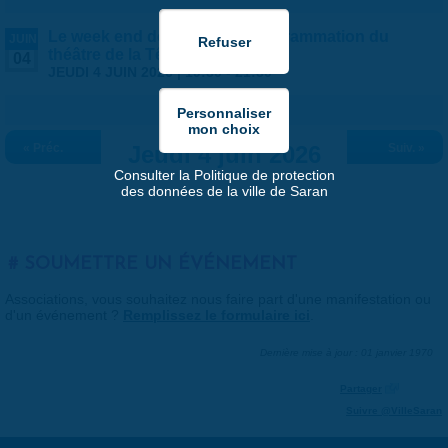
Le week end des ateliers - Programmation du
JUIN
théâtre de la Tête Noire
04
JEUDI 4 JUIN 2026 |
19:30
-
21:30
« Préc.
Jeudi 4 juin 2026
Suiv. »
Consulter la Politique de protection
des données de la ville de Saran
SOUMETTRE UN ÉVÉNEMENT
Associations, vous souhaitez nous faire part d'une manifestation ou
d'un événement ?
Remplissez le formulaire ici
.
Dernière mise à jour : 01 janvier 1970
Partager
Suivre @VilleSaran