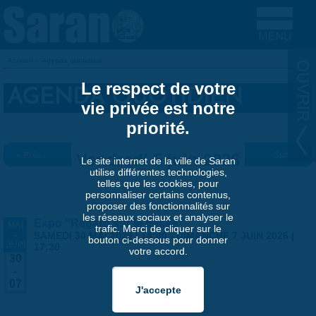
Aller au contenu principal
Accueil
»
Agenda quotidien
VOUS ÊTES ICI
Le respect de votre
AGENDA QUOTIDIEN
vie privée est notre
priorité.
« Préc.
Vendredi 5 juin 2026
Suiv. »
Le site internet de la ville de Saran
utilise différentes technologies,
telles que les cookies, pour
personnaliser certains contenus,
proposer des fonctionnalités sur
les réseaux sociaux et analyser le
Expo "Regard sur le passé"
MAI
trafic. Merci de cliquer sur le
-
SAMEDI 30 MAI 2026 | 14:00
-
DIMANCHE 7 JUIN 2026 |
bouton ci-dessous pour donner
JUIN
17:30
votre accord.
30
-
07