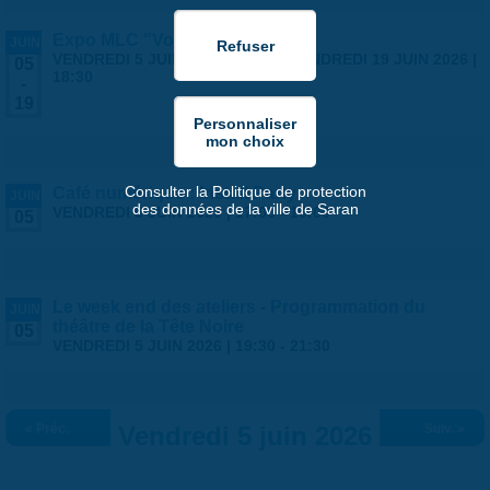
Expo MLC "Voyages"
JUIN
VENDREDI 5 JUIN 2026 | 14:00
-
VENDREDI 19 JUIN 2026 |
05
18:30
-
19
Consulter la Politique de protection
Café numérique : Install Party
JUIN
des données de la ville de Saran
VENDREDI 5 JUIN 2026 |
17:00
-
19:00
05
Le week end des ateliers - Programmation du
JUIN
théâtre de la Tête Noire
05
VENDREDI 5 JUIN 2026 |
19:30
-
21:30
« Préc.
Vendredi 5 juin 2026
Suiv. »