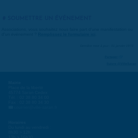
SOUMETTRE UN ÉVÉNEMENT
Associations, vous souhaitez nous faire part d'une manifestation ou
d'un événement ?
Remplissez le formulaire ici
.
Dernière mise à jour : 01 janvier 1970
Partager
Suivre @VilleSaran
Mairie
Place de la liberté
45774 Saran Cedex
Tél. : 02 38 80 34 00
Fax : 02 38 80 34 30
courrier@ville-saran.fr
Horaires
Du lundi au vendredi :
8h30 > 12h
13h > 16h30