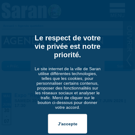
Aller au contenu principal
Accueil
»
Agenda quotidien
VOUS ÊTES ICI
Le respect de votre
AGENDA QUOTIDIEN
vie privée est notre
priorité.
« Préc.
Jeudi 4 juin 2026
Suiv. »
Le site internet de la ville de Saran
utilise différentes technologies,
telles que les cookies, pour
personnaliser certains contenus,
proposer des fonctionnalités sur
les réseaux sociaux et analyser le
Expo "Regard sur le passé"
MAI
trafic. Merci de cliquer sur le
-
SAMEDI 30 MAI 2026 | 14:00
-
DIMANCHE 7 JUIN 2026 |
bouton ci-dessous pour donner
JUIN
17:30
votre accord.
30
-
07