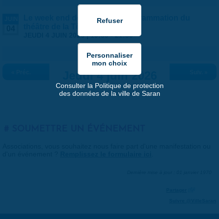
Le week end des ateliers - Programmation du
JUIN
théâtre de la Tête Noire
04
JEUDI 4 JUIN 2026 |
19:30
-
21:30
« Préc.
Jeudi 4 juin 2026
Suiv. »
Consulter la Politique de protection
des données de la ville de Saran
SOUMETTRE UN ÉVÉNEMENT
Associations, vous souhaitez nous faire part d'une manifestation ou
d'un événement ?
Remplissez le formulaire ici
.
Dernière mise à jour : 01 janvier 1970
Partager
Suivre @VilleSaran