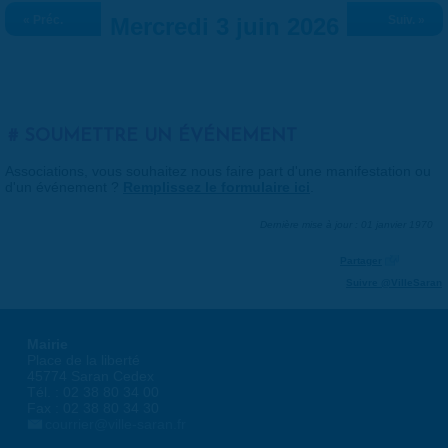
« Préc.
Mercredi 3 juin 2026
Suiv. »
SOUMETTRE UN ÉVÉNEMENT
Associations, vous souhaitez nous faire part d'une manifestation ou
d'un événement ?
Remplissez le formulaire ici
.
Dernière mise à jour : 01 janvier 1970
Partager
Suivre @VilleSaran
Mairie
Place de la liberté
45774 Saran Cedex
Tél. : 02 38 80 34 00
Fax : 02 38 80 34 30
courrier@ville-saran.fr