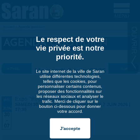
Aller au contenu principal
Accueil
»
Agenda quotidien
VOUS ÊTES ICI
Le respect de votre
AGENDA QUOTIDIEN
vie privée est notre
priorité.
« Préc.
Mercredi 3 juin 2026
Suiv. »
Le site internet de la ville de Saran
utilise différentes technologies,
telles que les cookies, pour
personnaliser certains contenus,
proposer des fonctionnalités sur
les réseaux sociaux et analyser le
Expo "Regard sur le passé"
MAI
trafic. Merci de cliquer sur le
-
SAMEDI 30 MAI 2026 | 14:00
-
DIMANCHE 7 JUIN 2026 |
bouton ci-dessous pour donner
JUIN
17:30
votre accord.
30
-
07