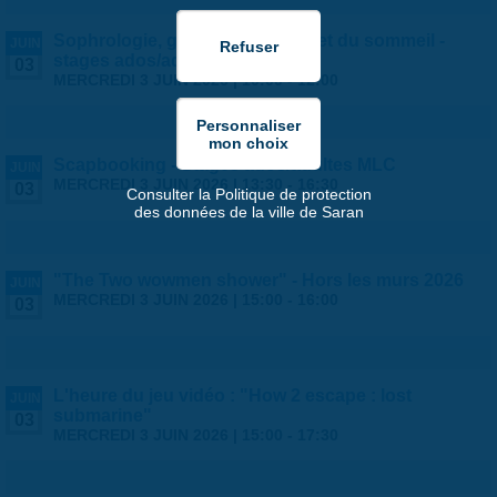
Sophrologie, gestion du stress et du sommeil -
JUIN
stages ados/adultes par la MLC
03
MERCREDI 3 JUIN 2026 |
10:00
-
12:00
Scapbooking - Stages ados/adultes MLC
JUIN
MERCREDI 3 JUIN 2026 |
13:30
-
16:30
03
Consulter la Politique de protection
des données de la ville de Saran
"The Two wowmen shower" - Hors les murs 2026
JUIN
MERCREDI 3 JUIN 2026 |
15:00
-
16:00
03
L'heure du jeu vidéo : "How 2 escape : lost
JUIN
submarine"
03
MERCREDI 3 JUIN 2026 |
15:00
-
17:30