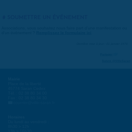
SOUMETTRE UN ÉVÉNEMENT
Associations, vous souhaitez nous faire part d'une manifestation ou
d'un événement ?
Remplissez le formulaire ici
.
Dernière mise à jour : 01 janvier 1970
Partager
Suivre @VilleSaran
Mairie
Place de la liberté
45774 Saran Cedex
Tél. : 02 38 80 34 00
Fax : 02 38 80 34 30
courrier@ville-saran.fr
Horaires
Du lundi au vendredi :
8h30 > 12h
13h > 16h30