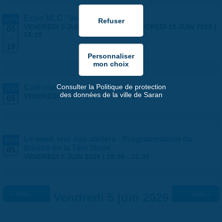
Expo MLC "Voyages"
JUIN
VENDREDI 5 JUIN 2026 | 14:00
-
VENDREDI 19 JUIN 2026 |
05
18:30
-
19
Consulter la Politique de protection
Café numérique : Install Party
JUIN
des données de la ville de Saran
VENDREDI 5 JUIN 2026 |
17:00
-
19:00
05
Le week end des ateliers - Programmation du
JUIN
théâtre de la Tête Noire
05
VENDREDI 5 JUIN 2026 |
19:30
-
21:30
« Préc.
Vendredi 5 juin 2026
Suiv. »