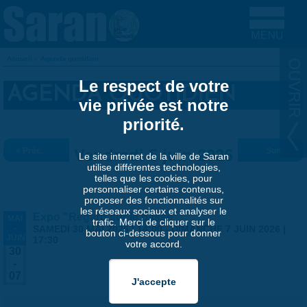
Aller au contenu principal
Accueil
»
Agenda quotidien
VOUS ÊTES ICI
Le respect de votre
AGENDA QUOTIDIEN
vie privée est notre
priorité.
« Préc.
Vendredi 5 juin 2026
Suiv. »
Le site internet de la ville de Saran
utilise différentes technologies,
telles que les cookies, pour
personnaliser certains contenus,
proposer des fonctionnalités sur
les réseaux sociaux et analyser le
Expo "Regard sur le passé"
MAI
trafic. Merci de cliquer sur le
-
SAMEDI 30 MAI 2026 | 14:00
-
DIMANCHE 7 JUIN 2026 |
bouton ci-dessous pour donner
JUIN
17:30
votre accord.
30
-
07