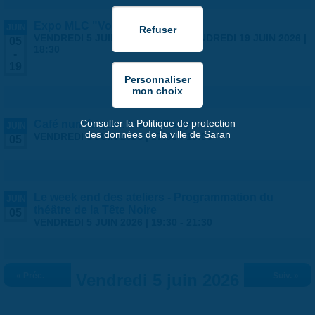
Expo MLC "Voyages"
JUIN
VENDREDI 5 JUIN 2026 | 14:00
-
VENDREDI 19 JUIN 2026 |
05
18:30
-
19
Consulter la Politique de protection
Café numérique : Install Party
JUIN
des données de la ville de Saran
VENDREDI 5 JUIN 2026 |
17:00
-
19:00
05
Le week end des ateliers - Programmation du
JUIN
théâtre de la Tête Noire
05
VENDREDI 5 JUIN 2026 |
19:30
-
21:30
« Préc.
Vendredi 5 juin 2026
Suiv. »