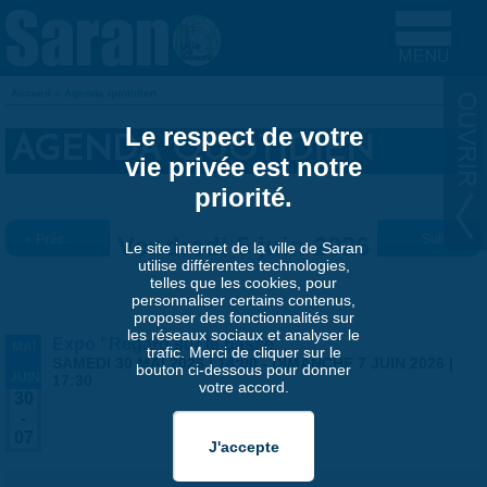
Aller au contenu principal
Accueil
»
Agenda quotidien
VOUS ÊTES ICI
Le respect de votre
AGENDA QUOTIDIEN
vie privée est notre
priorité.
« Préc.
Vendredi 5 juin 2026
Suiv. »
Le site internet de la ville de Saran
utilise différentes technologies,
telles que les cookies, pour
personnaliser certains contenus,
proposer des fonctionnalités sur
les réseaux sociaux et analyser le
Expo "Regard sur le passé"
MAI
trafic. Merci de cliquer sur le
-
SAMEDI 30 MAI 2026 | 14:00
-
DIMANCHE 7 JUIN 2026 |
bouton ci-dessous pour donner
JUIN
17:30
votre accord.
30
-
07