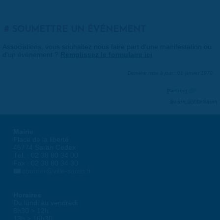
SOUMETTRE UN ÉVÉNEMENT
Associations, vous souhaitez nous faire part d'une manifestation ou
d'un événement ?
Remplissez le formulaire ici
.
Dernière mise à jour : 01 janvier 1970
Partager
Suivre @VilleSaran
Mairie
Place de la liberté
45774 Saran Cedex
Tél. : 02 38 80 34 00
Fax : 02 38 80 34 30
courrier@ville-saran.fr
Horaires
Du lundi au vendredi :
8h30 > 12h
13h > 16h30