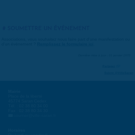
SOUMETTRE UN ÉVÉNEMENT
Associations, vous souhaitez nous faire part d'une manifestation ou
d'un événement ?
Remplissez le formulaire ici
.
Dernière mise à jour : 01 janvier 1970
Partager
Suivre @VilleSaran
Mairie
Place de la liberté
45774 Saran Cedex
Tél. : 02 38 80 34 00
Fax : 02 38 80 34 30
courrier@ville-saran.fr
Horaires
Du lundi au vendredi :