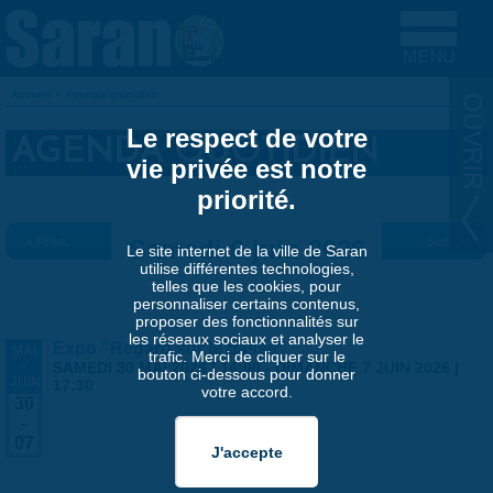
Aller au contenu principal
Accueil
»
Agenda quotidien
VOUS ÊTES ICI
Le respect de votre
AGENDA QUOTIDIEN
vie privée est notre
priorité.
« Préc.
Samedi 6 juin 2026
Suiv. »
Le site internet de la ville de Saran
utilise différentes technologies,
telles que les cookies, pour
personnaliser certains contenus,
proposer des fonctionnalités sur
les réseaux sociaux et analyser le
Expo "Regard sur le passé"
MAI
trafic. Merci de cliquer sur le
-
SAMEDI 30 MAI 2026 | 14:00
-
DIMANCHE 7 JUIN 2026 |
bouton ci-dessous pour donner
JUIN
17:30
votre accord.
30
-
07