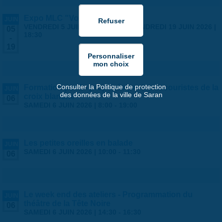
Expo MLC "Voyages"
JUIN
VENDREDI 5 JUIN 2026 | 14:00
-
VENDREDI 19 JUIN 2026 |
05
18:30
-
19
Consulter la Politique de protection
Formation psc1 - proposée par les secouristes de la
JUIN
des données de la ville de Saran
croix blanche
06
SAMEDI 6 JUIN 2026 |
8:00
-
19:00
Les petites oreilles en balade
JUIN
SAMEDI 6 JUIN 2026 |
10:00
-
11:30
06
Le week end des ateliers - Programmation du
JUIN
théâtre de la Tête Noire
06
SAMEDI 6 JUIN 2026 |
14:30
-
16:30