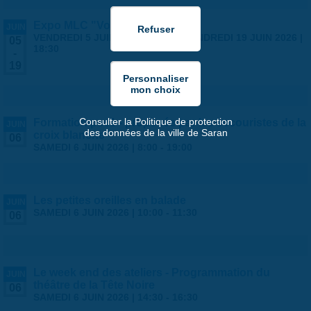
Expo MLC "Voyages"
JUIN
VENDREDI 5 JUIN 2026 | 14:00
-
VENDREDI 19 JUIN 2026 |
05
18:30
-
19
Consulter la Politique de protection
Formation psc1 - proposée par les secouristes de la
JUIN
des données de la ville de Saran
croix blanche
06
SAMEDI 6 JUIN 2026 |
8:00
-
19:00
Les petites oreilles en balade
JUIN
SAMEDI 6 JUIN 2026 |
10:00
-
11:30
06
Le week end des ateliers - Programmation du
JUIN
théâtre de la Tête Noire
06
SAMEDI 6 JUIN 2026 |
14:30
-
16:30