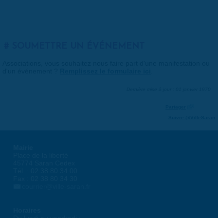
SOUMETTRE UN ÉVÉNEMENT
Associations, vous souhaitez nous faire part d'une manifestation ou
d'un événement ?
Remplissez le formulaire ici
.
Dernière mise à jour : 01 janvier 1970
Partager
Suivre @VilleSaran
Mairie
Place de la liberté
45774 Saran Cedex
Tél. : 02 38 80 34 00
Fax : 02 38 80 34 30
courrier@ville-saran.fr
Horaires
Du lundi au vendredi :