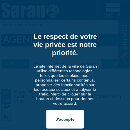
Aller au contenu principal
Accueil
»
Agenda quotidien
VOUS ÊTES ICI
Le respect de votre
AGENDA QUOTIDIEN
vie privée est notre
priorité.
« Préc.
Samedi 6 juin 2026
Suiv. »
Le site internet de la ville de Saran
utilise différentes technologies,
telles que les cookies, pour
personnaliser certains contenus,
proposer des fonctionnalités sur
les réseaux sociaux et analyser le
Expo "Regard sur le passé"
MAI
trafic. Merci de cliquer sur le
-
SAMEDI 30 MAI 2026 | 14:00
-
DIMANCHE 7 JUIN 2026 |
bouton ci-dessous pour donner
JUIN
17:30
votre accord.
30
-
07