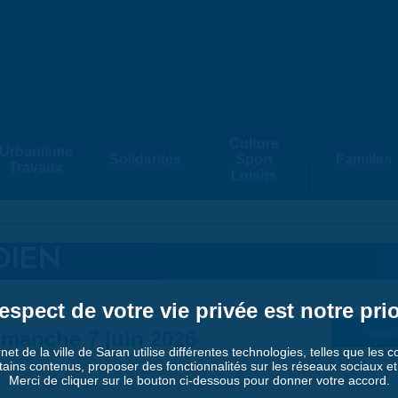
Culture
Urbanisme
Solidarités
Sport
Familles
Travaux
Loisirs
DIEN
espect de votre vie privée est notre prio
imanche 7 juin 2026
Suiv. 
rnet de la ville de Saran utilise différentes technologies, telles que les 
tains contenus, proposer des fonctionnalités sur les réseaux sociaux et a
Merci de cliquer sur le bouton ci-dessous pour donner votre accord.