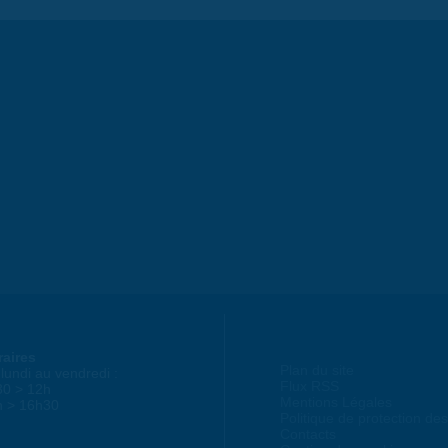
raires
Plan du site
lundi au vendredi :
Flux RSS
30 > 12h
Mentions Légales
h > 16h30
Politique de protection d
Contacts