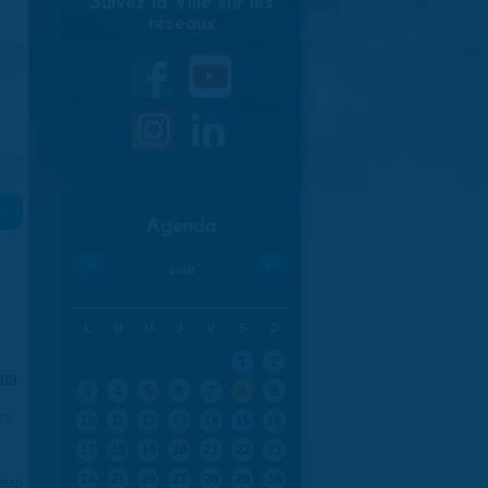
Suivez la Ville sur les
réseaux
»
Agenda
«
»
août
L
M
M
J
V
S
D
1
2
ici
.
3
4
5
6
7
8
9
970
10
11
12
13
14
15
16
17
18
19
20
21
22
23
24
25
26
27
28
29
30
aran