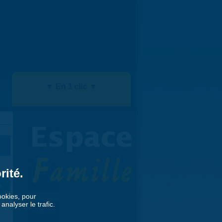
▼ En 1 clic ▼
rité.
»
cookies, pour
nalyser le trafic.