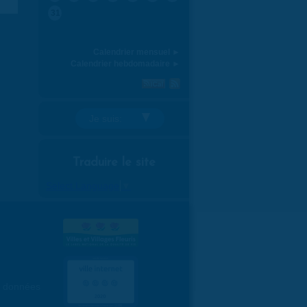
31
Calendrier mensuel ►
Calendrier hebdomadaire ►
Je suis:
Traduire le site
Select Language
▼
es données