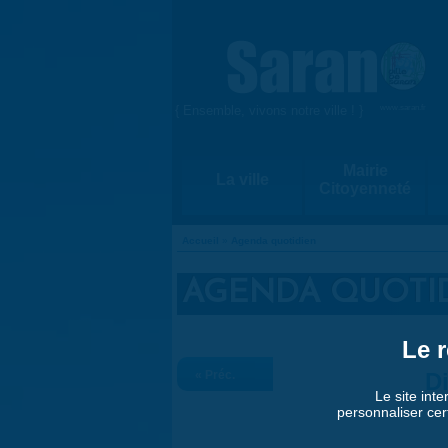
Aller au contenu principal
{ Ensemble, vivons notre ville ! }
www.saran.fr
Mairie
La ville
Citoyenneté
Accueil
»
Agenda quotidien
VOUS ÊTES ICI
AGENDA QUOTI
Le r
« Préc.
D
Le site inte
personnaliser cer