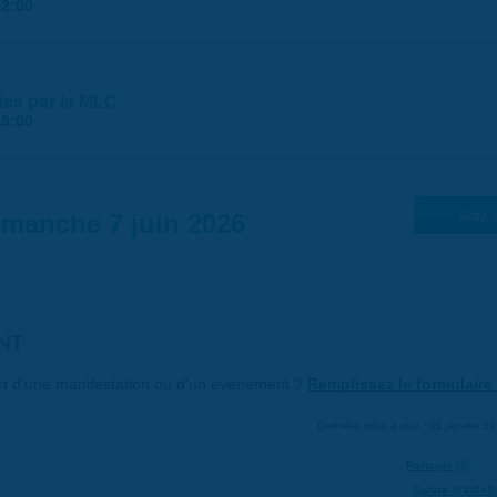
12:00
tes par la MLC
18:00
imanche 7 juin 2026
Suiv. 
NT
art d'une manifestation ou d'un événement ?
Remplissez le formulaire 
Dernière mise à jour : 01 janvier 1
Partager
Suivre @VilleS