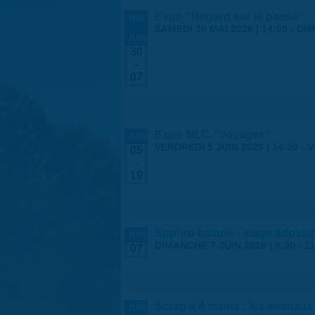
Expo "Regard sur le passé"
MAI
-
SAMEDI 30 MAI 2026 | 14:00
-
DIM
JUIN
30
-
07
Expo MLC "Voyages"
JUIN
VENDREDI 5 JUIN 2026 | 14:00
-
V
05
-
19
Sophro balade - stage ados/a
JUIN
DIMANCHE 7 JUIN 2026 |
9:30
-
11
07
Scrap à 4 mains : les animaux
JUIN