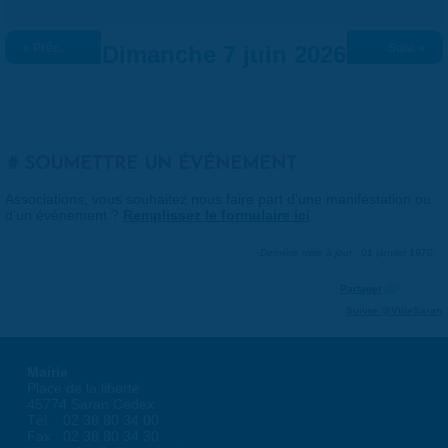
« Préc.
Dimanche 7 juin 2026
Suiv. »
SOUMETTRE UN ÉVÉNEMENT
Associations, vous souhaitez nous faire part d'une manifestation ou
d'un événement ?
Remplissez le formulaire ici
.
Dernière mise à jour : 01 janvier 1970
Partager
Suivre @VilleSaran
Mairie
Place de la liberté
45774 Saran Cedex
Tél. : 02 38 80 34 00
Fax : 02 38 80 34 30