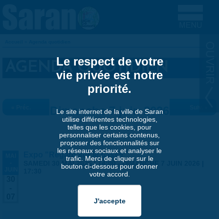
Aller au contenu principal
Accueil
»
Agenda quotidien
VOUS ÊTES ICI
Le respect de votre
AGENDA QUOTIDIEN
vie privée est notre
priorité.
« Préc.
Dimanche 7 juin 2026
Suiv. »
Le site internet de la ville de Saran
utilise différentes technologies,
telles que les cookies, pour
personnaliser certains contenus,
proposer des fonctionnalités sur
les réseaux sociaux et analyser le
Expo "Regard sur le passé"
MAI
trafic. Merci de cliquer sur le
-
SAMEDI 30 MAI 2026 | 14:00
-
DIMANCHE 7 JUIN 2026 |
bouton ci-dessous pour donner
JUIN
17:30
votre accord.
30
-
07