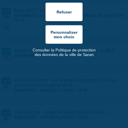
Expo MLC "Voyages"
JUIN
VENDREDI 5 JUIN 2026 | 14:00
-
VENDREDI 19 JUIN 2026 |
05
18:30
-
19
Consulter la Politique de protection
Sophro balade - stage ados/adultes par la MLC
JUIN
des données de la ville de Saran
DIMANCHE 7 JUIN 2026 |
9:30
-
11:00
07
Scrap à 4 mains : les animaux voyagent ! - stage
JUIN
parents/enfants par la MLC
07
DIMANCHE 7 JUIN 2026 |
10:00
-
12:00
Yoga du rire - stage ados/adultes par la MLC
JUIN
DIMANCHE 7 JUIN 2026 |
14:00
-
18:00
07