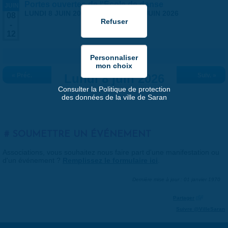
Portes ouvertes de l'École de danse
JUIN
LUNDI 8 JUIN 2026
-
VENDREDI 12 JUIN 2026
08
-
12
« Préc.
Lundi 8 juin 2026
Suiv. »
Consulter la Politique de protection
des données de la ville de Saran
SOUMETTRE UN ÉVÉNEMENT
Associations, vous souhaitez nous faire part d'une manifestation ou
d'un événement ?
Remplissez le formulaire ici
.
Dernière mise à jour : 01 janvier 1970
Partager
Suivre @VilleSaran