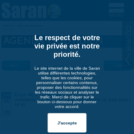
Aller au contenu principal
Accueil
»
Agenda quotidien
VOUS ÊTES ICI
Le respect de votre
AGENDA QUOTIDIEN
vie privée est notre
priorité.
« Préc.
Lundi 8 juin 2026
Suiv. »
Le site internet de la ville de Saran
utilise différentes technologies,
telles que les cookies, pour
personnaliser certains contenus,
proposer des fonctionnalités sur
les réseaux sociaux et analyser le
Expo MLC "Voyages"
JUIN
trafic. Merci de cliquer sur le
VENDREDI 5 JUIN 2026 | 14:00
-
VENDREDI 19 JUIN 2026 |
05
bouton ci-dessous pour donner
18:30
votre accord.
-
19