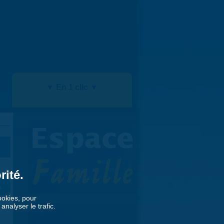
▼ En 1 clic ▼
rité.
»
cookies, pour
nalyser le trafic.