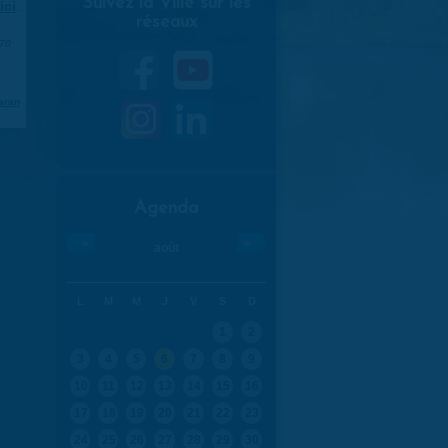
Suivez la Ville sur les
ici
.
réseaux
970
aran
Agenda
«
»
août
L
M
M
J
V
S
D
1
2
3
4
5
6
7
8
9
10
11
12
13
14
15
16
17
18
19
20
21
22
23
24
25
26
27
28
29
30