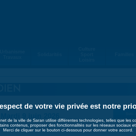
Culture
Urbanisme
Solidarités
Sport
Familles
Travaux
Loisirs
DIEN
espect de votre vie privée est notre prio
Mardi 9 juin 2026
Suiv. 
rnet de la ville de Saran utilise différentes technologies, telles que les 
tains contenus, proposer des fonctionnalités sur les réseaux sociaux et a
Merci de cliquer sur le bouton ci-dessous pour donner votre accord.