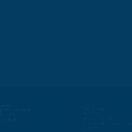
raires
Plan du site
lundi au vendredi :
Flux RSS
30 > 12h
Mentions Légales
h > 16h30
Politique de protection d
Contacts