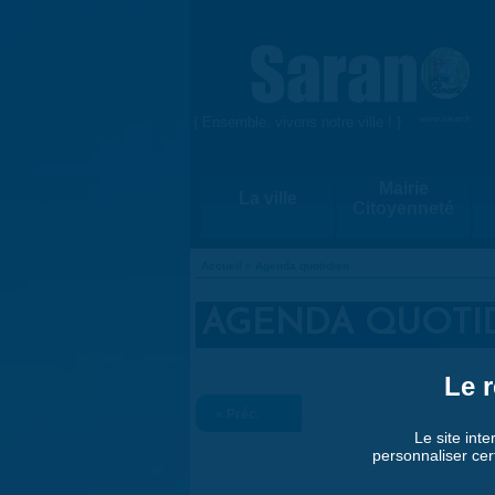
Aller au contenu principal
{ Ensemble, vivons notre ville ! }
www.saran.fr
Mairie
La ville
Citoyenneté
Accueil
»
Agenda quotidien
VOUS ÊTES ICI
AGENDA QUOTI
Le r
« Préc.
Le site inte
personnaliser cer