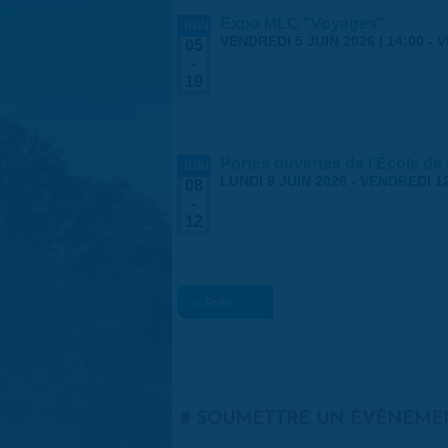
Expo MLC "Voyages"
JUIN
VENDREDI 5 JUIN 2026 | 14:00
-
V
05
-
19
Portes ouvertes de l'École de
JUIN
LUNDI 8 JUIN 2026
-
VENDREDI 12
08
-
12
« Préc.
SOUMETTRE UN ÉVÉNEME