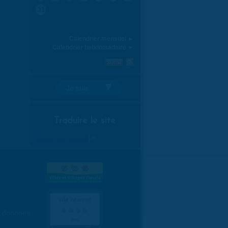
31
Calendrier mensuel ►
Calendrier hebdomadaire ►
Je suis:
Traduire le site
Select Language
▼
es données