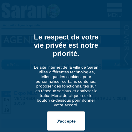
Aller au contenu principal
Accueil
»
Agenda quotidien
VOUS ÊTES ICI
Le respect de votre
AGENDA QUOTIDIEN
vie privée est notre
priorité.
« Préc.
Mercredi 10 juin 2026
Suiv. »
Le site internet de la ville de Saran
utilise différentes technologies,
telles que les cookies, pour
personnaliser certains contenus,
proposer des fonctionnalités sur
les réseaux sociaux et analyser le
Expo MLC "Voyages"
JUIN
trafic. Merci de cliquer sur le
VENDREDI 5 JUIN 2026 | 14:00
-
VENDREDI 19 JUIN 2026 |
05
bouton ci-dessous pour donner
18:30
votre accord.
-
19