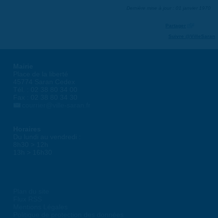
Dernière mise à jour : 01 janvier 1970
Partager
Suivre @VilleSaran
Mairie
Place de la liberté
45774 Saran Cedex
Tél. : 02 38 80 34 00
Fax : 02 38 80 34 30
courrier@ville-saran.fr
Horaires
Du lundi au vendredi :
8h30 > 12h
13h > 16h30
Plan du site
Flux RSS
Mentions Légales
Politique de protection des données