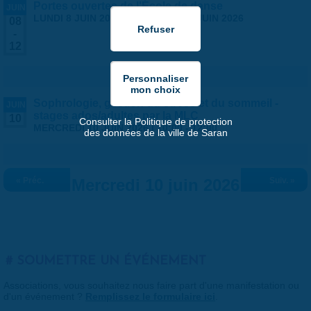
Portes ouvertes de l'École de danse
JUIN
LUNDI 8 JUIN 2026
-
VENDREDI 12 JUIN 2026
08
-
12
Sophrologie, gestion du stress et du sommeil -
JUIN
stages ados/adultes par la MLC
10
Consulter la Politique de protection
MERCREDI 10 JUIN 2026 |
10:00
-
12:00
des données de la ville de Saran
« Préc.
Mercredi 10 juin 2026
Suiv. »
SOUMETTRE UN ÉVÉNEMENT
Associations, vous souhaitez nous faire part d'une manifestation ou
d'un événement ?
Remplissez le formulaire ici
.