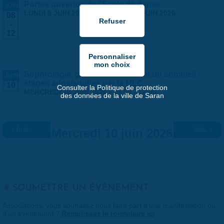
Portes ouvertes de l'École de danse
JUIN
LUNDI 8 JUIN 2026
-
VENDREDI 12 JUIN 2026
08
-
12
Sophrologie, gestion du stress et du sommeil -
JUIN
stages ados/adultes par la MLC
10
Consulter la Politique de protection
MERCREDI 10 JUIN 2026 |
10:00
-
12:00
des données de la ville de Saran
« Préc.
Mercredi 10 juin 2026
Suiv. »
SOUMETTRE UN ÉVÉNEMENT
Associations, vous souhaitez nous faire part d'une manifestation ou
d'un événement ?
Remplissez le formulaire ici
.