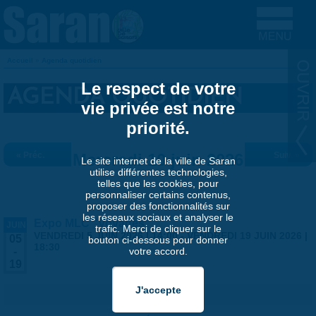
Aller au contenu principal
Accueil
»
Agenda quotidien
VOUS ÊTES ICI
Le respect de votre
AGENDA QUOTIDIEN
vie privée est notre
priorité.
« Préc.
Mercredi 10 juin 2026
Suiv. »
Le site internet de la ville de Saran
utilise différentes technologies,
telles que les cookies, pour
personnaliser certains contenus,
proposer des fonctionnalités sur
les réseaux sociaux et analyser le
Expo MLC "Voyages"
JUIN
trafic. Merci de cliquer sur le
VENDREDI 5 JUIN 2026 | 14:00
-
VENDREDI 19 JUIN 2026 |
05
bouton ci-dessous pour donner
18:30
votre accord.
-
19