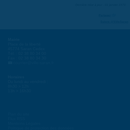
Dernière mise à jour : 01 janvier 1970
Partager
Suivre @VilleSaran
Mairie
Place de la liberté
45774 Saran Cedex
Tél. : 02 38 80 34 00
Fax : 02 38 80 34 30
courrier@ville-saran.fr
Horaires
Du lundi au vendredi :
8h30 > 12h
13h > 16h30
Plan du site
Flux RSS
Mentions Légales
Politique de protection des données