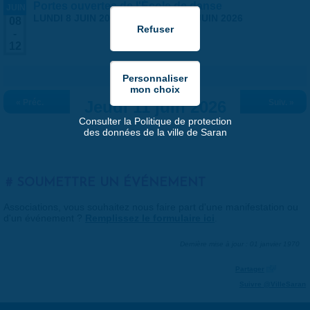
Portes ouvertes de l'École de danse
JUIN
LUNDI 8 JUIN 2026
-
VENDREDI 12 JUIN 2026
08
-
12
« Préc.
Jeudi 11 juin 2026
Suiv. »
Consulter la Politique de protection
des données de la ville de Saran
SOUMETTRE UN ÉVÉNEMENT
Associations, vous souhaitez nous faire part d'une manifestation ou
d'un événement ?
Remplissez le formulaire ici
.
Dernière mise à jour : 01 janvier 1970
Partager
Suivre @VilleSaran