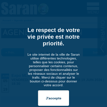
Aller au contenu principal
Accueil
»
Agenda quotidien
VOUS ÊTES ICI
Le respect de votre
AGENDA QUOTIDIEN
vie privée est notre
priorité.
« Préc.
Jeudi 11 juin 2026
Suiv. »
Le site internet de la ville de Saran
utilise différentes technologies,
telles que les cookies, pour
personnaliser certains contenus,
proposer des fonctionnalités sur
les réseaux sociaux et analyser le
Expo MLC "Voyages"
JUIN
trafic. Merci de cliquer sur le
VENDREDI 5 JUIN 2026 | 14:00
-
VENDREDI 19 JUIN 2026 |
05
bouton ci-dessous pour donner
18:30
votre accord.
-
19