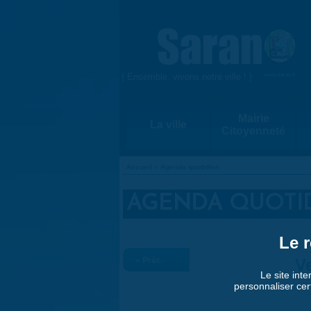
Aller au contenu principal
{ Ensemble, vivons notre ville ! }
www.saran.fr
Mairie
La ville
Citoyenneté
Accueil
»
Agenda quotidien
VOUS ÊTES ICI
AGENDA QUOTI
Le r
« Préc.
Ve
Le site inte
personnaliser cer