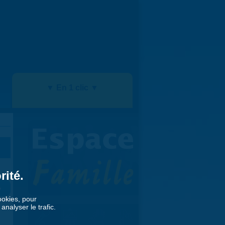
▼ En 1 clic ▼
rité.
»
cookies, pour
nalyser le trafic.