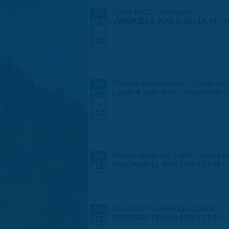
Expo MLC "Voyages"
JUIN
VENDREDI 5 JUIN 2026 | 14:00
-
V
05
-
19
Portes ouvertes de l'École de
JUIN
LUNDI 8 JUIN 2026
-
VENDREDI 12
08
-
12
Marqueterie de paille - stage 
JUIN
VENDREDI 12 JUIN 2026 |
14:00
-
12
Un aidant numérique 2026
JUIN
VENDREDI 12 JUIN 2026 |
17:30
-
12