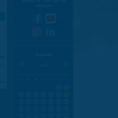
Suivez la Ville sur les
réseaux
»
Agenda
ici
.
«
»
août
970
L
M
M
J
V
S
D
aran
1
2
3
4
5
6
7
8
9
10
11
12
13
14
15
16
17
18
19
20
21
22
23
24
25
26
27
28
29
30