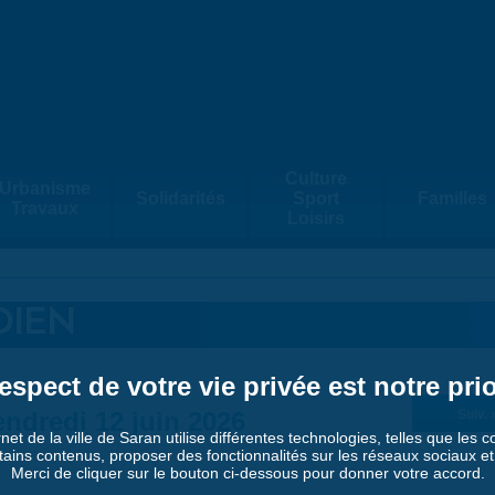
Culture
Urbanisme
Solidarités
Sport
Familles
Travaux
Loisirs
DIEN
espect de votre vie privée est notre prio
ndredi 12 juin 2026
Suiv. 
rnet de la ville de Saran utilise différentes technologies, telles que les 
tains contenus, proposer des fonctionnalités sur les réseaux sociaux et a
Merci de cliquer sur le bouton ci-dessous pour donner votre accord.