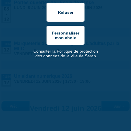
Portes ouvertes de l'École de danse
JUIN
LUNDI 8 JUIN 2026
-
VENDREDI 12 JUIN 2026
08
-
12
Marqueterie de paille - stage ados/adultes par la
JUIN
MLC
12
Consulter la Politique de protection
VENDREDI 12 JUIN 2026 |
14:00
-
18:00
des données de la ville de Saran
Un aidant numérique 2026
JUIN
VENDREDI 12 JUIN 2026 |
17:30
-
19:00
12
« Préc.
Vendredi 12 juin 2026
Suiv. »