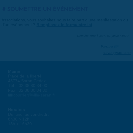
SOUMETTRE UN ÉVÉNEMENT
Associations, vous souhaitez nous faire part d'une manifestation ou
d'un événement ?
Remplissez le formulaire ici
.
Dernière mise à jour : 01 janvier 1970
Partager
Suivre @VilleSaran
Mairie
Place de la liberté
45774 Saran Cedex
Tél. : 02 38 80 34 00
Fax : 02 38 80 34 30
courrier@ville-saran.fr
Horaires
Du lundi au vendredi :
8h30 > 12h
13h > 16h30