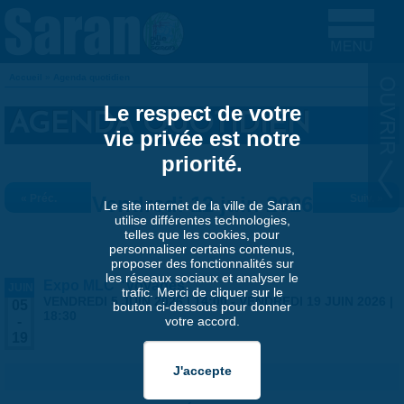
Aller au contenu principal
Accueil
»
Agenda quotidien
VOUS ÊTES ICI
Le respect de votre
AGENDA QUOTIDIEN
vie privée est notre
priorité.
« Préc.
Vendredi 12 juin 2026
Suiv. »
Le site internet de la ville de Saran
utilise différentes technologies,
telles que les cookies, pour
personnaliser certains contenus,
proposer des fonctionnalités sur
les réseaux sociaux et analyser le
Expo MLC "Voyages"
JUIN
trafic. Merci de cliquer sur le
VENDREDI 5 JUIN 2026 | 14:00
-
VENDREDI 19 JUIN 2026 |
05
bouton ci-dessous pour donner
18:30
votre accord.
-
19