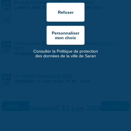
Portes ouvertes de l'École de danse
JUIN
LUNDI 8 JUIN 2026
-
VENDREDI 12 JUIN 2026
08
-
12
Marqueterie de paille - stage ados/adultes par la
JUIN
MLC
12
Consulter la Politique de protection
VENDREDI 12 JUIN 2026 |
14:00
-
18:00
des données de la ville de Saran
Un aidant numérique 2026
JUIN
VENDREDI 12 JUIN 2026 |
17:30
-
19:00
12
« Préc.
Vendredi 12 juin 2026
Suiv. »