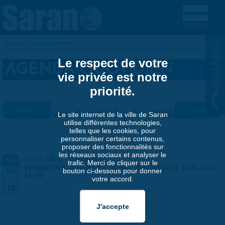
Aller au contenu principal
Accueil
»
Agenda quotidien
VOUS ÊTES ICI
Le respect de votre
AGENDA QUOTIDIEN
vie privée est notre
priorité.
« Préc.
Vendredi 12 juin 2026
Suiv. »
Le site internet de la ville de Saran
utilise différentes technologies,
telles que les cookies, pour
personnaliser certains contenus,
proposer des fonctionnalités sur
les réseaux sociaux et analyser le
Expo MLC "Voyages"
JUIN
trafic. Merci de cliquer sur le
VENDREDI 5 JUIN 2026 | 14:00
-
VENDREDI 19 JUIN 2026 |
05
bouton ci-dessous pour donner
18:30
votre accord.
-
19