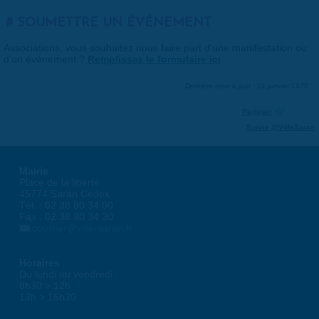
SOUMETTRE UN ÉVÉNEMENT
Associations, vous souhaitez nous faire part d'une manifestation ou
d'un événement ?
Remplissez le formulaire ici
.
Dernière mise à jour : 01 janvier 1970
Partager
Suivre @VilleSaran
Mairie
Place de la liberté
45774 Saran Cedex
Tél. : 02 38 80 34 00
Fax : 02 38 80 34 30
courrier@ville-saran.fr
Horaires
Du lundi au vendredi :
8h30 > 12h
13h > 16h30