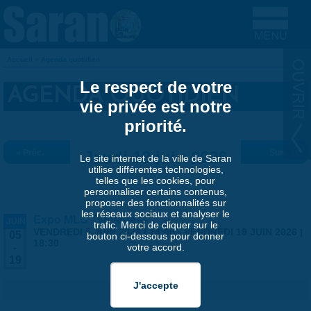
Aller au contenu principal
Accueil
»
Agenda quotidien
VOUS ÊTES ICI
Le respect de votre
AGENDA QUOTIDIEN
vie privée est notre
priorité.
« Préc.
Jeudi 18 juin 2026
Suiv. »
Le site internet de la ville de Saran
utilise différentes technologies,
telles que les cookies, pour
personnaliser certains contenus,
proposer des fonctionnalités sur
les réseaux sociaux et analyser le
Expo MLC "Voyages"
JUIN
trafic. Merci de cliquer sur le
VENDREDI 5 JUIN 2026 | 14:00
-
VENDREDI 19 JUIN 2026 |
05
bouton ci-dessous pour donner
18:30
votre accord.
-
19