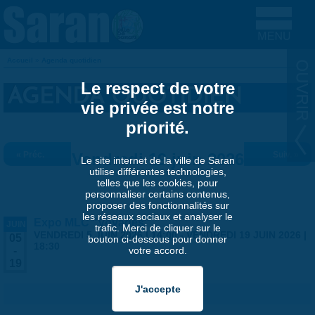
Aller au contenu principal
Accueil
»
Agenda quotidien
VOUS ÊTES ICI
Le respect de votre
AGENDA QUOTIDIEN
vie privée est notre
priorité.
« Préc.
Vendredi 19 juin 2026
Suiv. »
Le site internet de la ville de Saran
utilise différentes technologies,
telles que les cookies, pour
personnaliser certains contenus,
proposer des fonctionnalités sur
les réseaux sociaux et analyser le
Expo MLC "Voyages"
JUIN
trafic. Merci de cliquer sur le
VENDREDI 5 JUIN 2026 | 14:00
-
VENDREDI 19 JUIN 2026 |
05
bouton ci-dessous pour donner
18:30
votre accord.
-
19