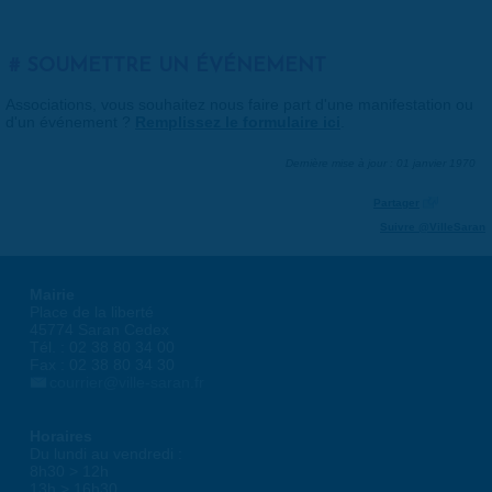
SOUMETTRE UN ÉVÉNEMENT
Associations, vous souhaitez nous faire part d'une manifestation ou
d'un événement ?
Remplissez le formulaire ici
.
Dernière mise à jour : 01 janvier 1970
Partager
Suivre @VilleSaran
Mairie
Place de la liberté
45774 Saran Cedex
Tél. : 02 38 80 34 00
Fax : 02 38 80 34 30
courrier@ville-saran.fr
Horaires
Du lundi au vendredi :
8h30 > 12h
13h > 16h30