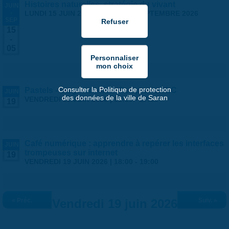
Histoires naturelles, stratégie du vivant
JUIN
-
LUNDI 15 JUIN 2026
-
SAMEDI 5 SEPTEMBRE 2026
SEP
15
-
05
Consulter la Politique de protection
Pastels - stage ados/adultes par la MLC
JUIN
des données de la ville de Saran
VENDREDI 19 JUIN 2026 |
13:30
-
17:30
19
Café numérique : apprendre à repérer les interfaces
JUIN
trompeuses sur internet
19
VENDREDI 19 JUIN 2026 |
18:00
-
19:00
« Préc.
Vendredi 19 juin 2026
Suiv. »