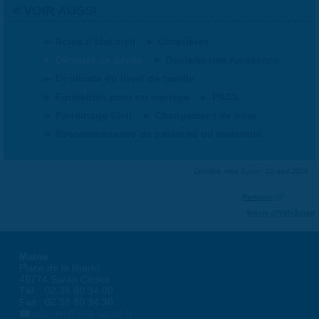
VOIR AUSSI
Actes d'état civil
Cimetières
Déclarer un décès
Déclarer une naissance
Duplicata du livret de famille
Formalités pour un mariage
PACS
Parrainage Civil
Changement de nom
Reconnaissance de paternité ou maternité
Dernière mise à jour : 10 avril 2026
Partager
Suivre @VilleSaran
Mairie
Place de la liberté
45774 Saran Cedex
Tél. : 02 38 80 34 00
Fax : 02 38 80 34 30
courrier@ville-saran.fr