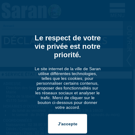
Aller au contenu principal
Accueil
VOUS ÊTES ICI
Le respect de votre
DÉCLARER UN DÉCÈS
vie privée est notre
priorité.
Le site internet de la ville de Saran
utilise différentes technologies,
SERVICE ÉTAT CIVIL
telles que les cookies, pour
personnaliser certains contenus,
ADRESSE
proposer des fonctionnalités sur
Direction des Services à la Population
Mairie
les réseaux sociaux et analyser le
Place de la liberté
trafic. Merci de cliquer sur le
45770 Saran
bouton ci-dessous pour donner
HORAIRES D'OUVERTURES
votre accord.
du lundi au vendredi : de 8h30 à 12h et de 13h à 16h30
le samedi : de 8h30 à 12h (fermé tous les 2ème samedis du mois)
COORDONNÉES
Naissances : 02 38 80 35 05
Décès / Cimetières : 02 38 80 35 04
Mariages / Pacs : 02 38 80 34 04