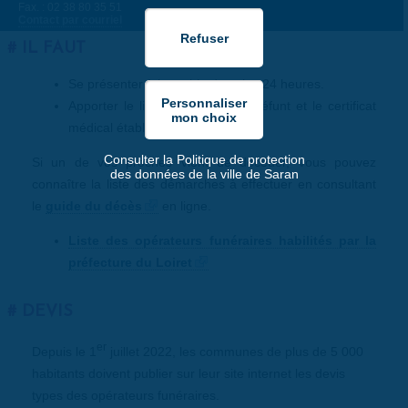
Fax. : 02 38 80 35 51
Contact par courriel
IL FAUT
Se présenter à la mairie dans les 24 heures.
Apporter le livret de famille du défunt et le certificat
médical établi par le médecin.
Consulter la Politique de protection
Si un de vos proches vient de décéder, vous pouvez
des données de la ville de Saran
connaître la liste des démarches à effectuer en consultant
le
guide du décès
en ligne.
Liste des opérateurs funéraires habilités par la
préfecture du Loiret
DEVIS
er
Depuis le 1
juillet 2022, les communes de plus de 5 000
habitants doivent publier sur leur site internet les devis
types des opérateurs funéraires.