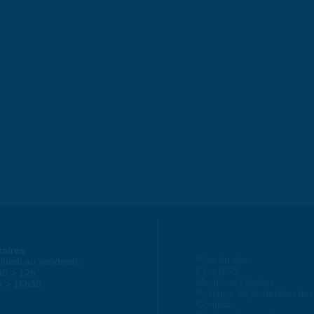
raires
Plan du site
lundi au vendredi :
Flux RSS
30 > 12h
Mentions Légales
h > 16h30
Politique de protection d
Contacts