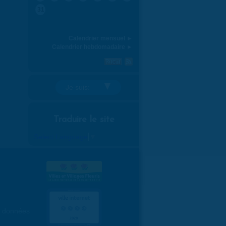
31
Calendrier mensuel ►
Calendrier hebdomadaire ►
Je suis:
Traduire le site
Select Language
▼
es données