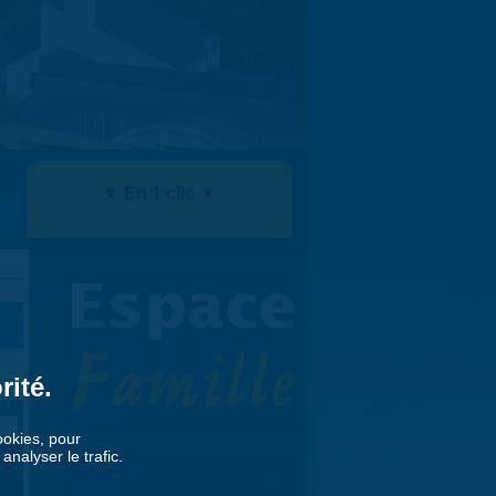
▼ En 1 clic ▼
rité.
cookies, pour
nalyser le trafic.