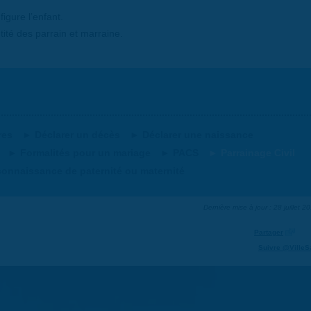
figure l’enfant.
tité des parrain et marraine.
res
Déclarer un décès
Déclarer une naissance
Formalités pour un mariage
PACS
Parrainage Civil
onnaissance de paternité ou maternité
Dernière mise à jour : 28 juillet 2
Partager
Suivre @VilleS