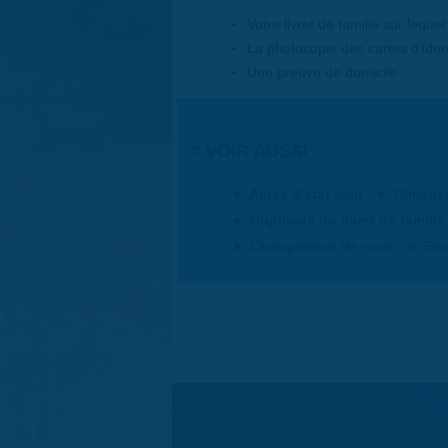
Votre livret de famille sur lequel 
La photocopie des cartes d’iden
Une preuve de domicile
VOIR AUSSI
Actes d'état civil
Cimetiè
Duplicata du livret de famille
Changement de nom
Rec