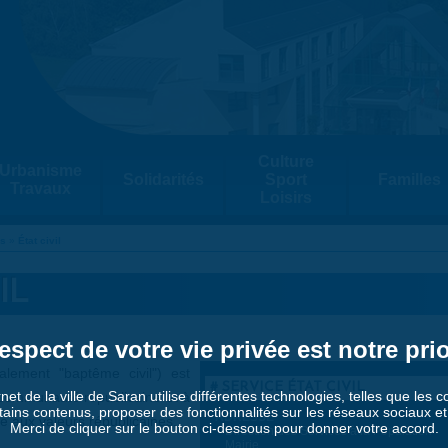
Culture
Urbanisme
Solidarités
Sport
Familles
Travaux
Loisirs
és
»
État civil
IL
espect de votre vie privée est notre prio
lement "baptême civil") est
SERVICE ÉTAT CIVIL
rnet de la ville de Saran utilise différentes technologies, telles que les 
a communauté républicaine et à
tains contenus, proposer des fonctionnalités sur les réseaux sociaux et a
ADRESSE
e aux valeurs républicaines.
Merci de cliquer sur le bouton ci-dessous pour donner votre accord.
Direction des Services à la Population
Mairie