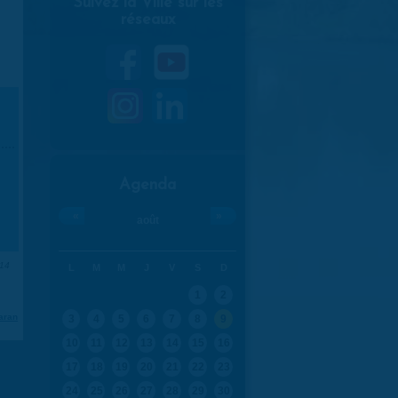
Suivez la Ville sur les
réseaux
Agenda
«
»
août
014
L
M
M
J
V
S
D
1
2
aran
3
4
5
6
7
8
9
10
11
12
13
14
15
16
17
18
19
20
21
22
23
24
25
26
27
28
29
30