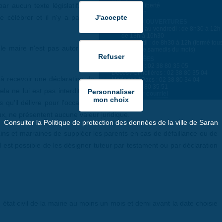
ar aucun texte législatif. Les
Place de la liberté
45770 Saran
 célébrer et il n'y a pas de
HORAIRES D'OUVERTURES
du lundi au vendredi : de 8h30 à 12h 
de 13h à 16h30
le samedi : de 8h30 à 12h (fermé tou
, le maire n'est pas autorisé à
les 2ème samedis du mois)
COORDONNÉES
.
Naissances : 02 38 80 35 05
Décès / Cimetières : 02 38 80 35 04
vil à recevoir une déclaration de
Mariages / Pacs : 02 38 80 34 04
Fax. : 02 38 80 35 51
la ne lui est pas interdit non
Contact par courriel
 qu'il délivre pour l'occasion,
eux, ne présentent aucune valeur juridique.
Consulter la Politique de protection des données de la ville de Saran
ns et marraines de suppléer les parents en cas de défaillance ou de
Il est possible de les désigner tuteur par testament ou par déclaration
état civil de la mairie au moins un mois et demi avant la date choisie