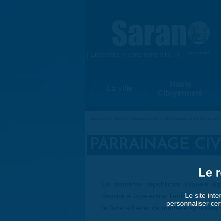
Aller au contenu principal
{ Ensemble, vivons notre ville ! }
www.saran.fr
Mairie
La ville
Citoyenneté
Accueil
»
Mairie-Citoyenneté
»
Démarches et formalit
VOUS ÊTES ICI
PARRAINAGE CIV
Le r
Le baptême républicain (appelé éga
Le site inte
destiné à faire entrer l'enfant dans l
personnaliser cer
le faire adhérer de manière symboliqu