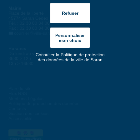
Mairie
Place de la liberté
45774 Saran Cedex
Tél. : 02 38 80 34 00
Fax : 02 38 80 34 30
courrier@ville-saran.fr
Horaires
Du lundi au vendredi :
Consulter la Politique de protection
8h30 > 12h
des données de la ville de Saran
13h > 16h30
Plan du site
Flux RSS
Mentions Légales
Politique de protection des données
Contacts
Gestion des cookies
Accessibilité