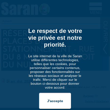
Aller au contenu principal
Accueil
VOUS ÊTES ICI
Le respect de votre
RÉSERVATION DE 3
vie privée est notre
PLACES DE
priorité.
STATIONNEMENT - RUE
DU 8 MAI 1945 AU DROIT
Le site internet de la ville de Saran
utilise différentes technologies,
DU NUMÉRO 425
telles que les cookies, pour
personnaliser certains contenus,
proposer des fonctionnalités sur
les réseaux sociaux et analyser le
trafic. Merci de cliquer sur le
arr_dst_2023_0190.pdf
bouton ci-dessous pour donner
votre accord.
Dernière mise à jour : 29 juin 2023
Partager
Suivre @VilleSaran