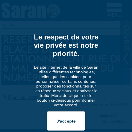
Aller au contenu principal
Accueil
VOUS ÊTES ICI
Le respect de votre
RESERVATION DE 3
vie privée est notre
PLACES DE
priorité.
STATIONNEMENT RUE DU
8 MAI 1945 AU DROIT DU
Le site internet de la ville de Saran
utilise différentes technologies,
NUMÉRO 425
telles que les cookies, pour
personnaliser certains contenus,
proposer des fonctionnalités sur
les réseaux sociaux et analyser le
trafic. Merci de cliquer sur le
arr_dst_2023_0193.pdf
bouton ci-dessous pour donner
votre accord.
Dernière mise à jour : 29 juin 2023
Partager
Suivre @VilleSaran