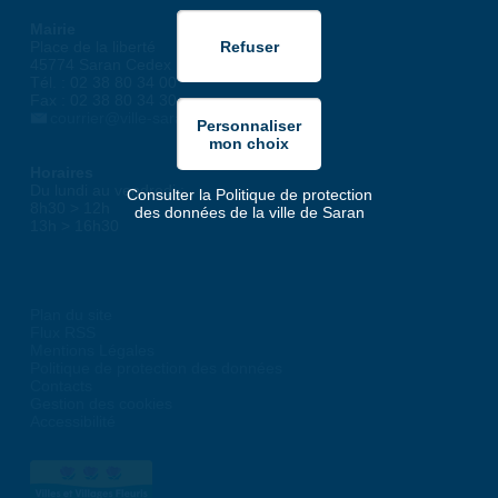
Mairie
Place de la liberté
45774 Saran Cedex
Tél. : 02 38 80 34 00
Fax : 02 38 80 34 30
courrier@ville-saran.fr
Horaires
Du lundi au vendredi :
Consulter la Politique de protection
8h30 > 12h
des données de la ville de Saran
13h > 16h30
Plan du site
Flux RSS
Mentions Légales
Politique de protection des données
Contacts
Gestion des cookies
Accessibilité