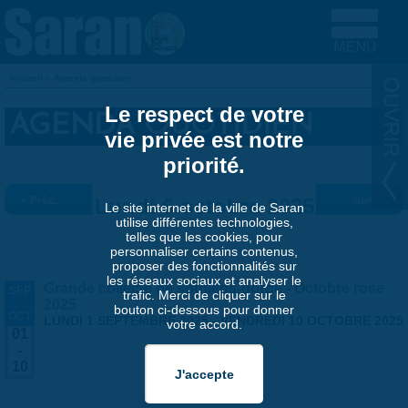
Aller au contenu principal
Accueil
»
Agenda quotidien
VOUS ÊTES ICI
Le respect de votre
AGENDA QUOTIDIEN
vie privée est notre
priorité.
« Préc.
Lundi 6 octobre 2025
Suiv. »
Le site internet de la ville de Saran
utilise différentes technologies,
telles que les cookies, pour
personnaliser certains contenus,
proposer des fonctionnalités sur
les réseaux sociaux et analyser le
Grande collecte de soutiens-gorge - Octobre rose
SEP
trafic. Merci de cliquer sur le
-
2025
bouton ci-dessous pour donner
OCT
LUNDI 1 SEPTEMBRE 2025
-
VENDREDI 10 OCTOBRE 2025
votre accord.
01
-
10