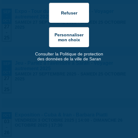
Expo - Tour du monde en famille - Voyager
SEP
-
autrement 2025
OCT
SAMEDI 27 SEPTEMBRE 2025
-
SAMEDI 25 OCTOBRE
27
2025
-
25
Consulter la Politique de protection
des données de la ville de Saran
Jeu - Partez à l'aventure à Saran - Voyager
SEP
-
autrement 2025
OCT
SAMEDI 27 SEPTEMBRE 2025
-
SAMEDI 25 OCTOBRE
27
2025
-
25
Exposition - Cuba & Iran - Barbara Piatti
OCT
VENDREDI 3 OCTOBRE 2025 | 14:00
-
DIMANCHE 26
03
OCTOBRE 2025 | 17:30
-
26