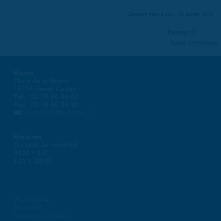
Dernière mise à jour : 01 janvier 1970
Partager
Suivre @VilleSaran
Mairie
Place de la liberté
45774 Saran Cedex
Tél. : 02 38 80 34 00
Fax : 02 38 80 34 30
courrier@ville-saran.fr
Horaires
Du lundi au vendredi :
8h30 > 12h
13h > 16h30
Plan du site
Flux RSS
Mentions Légales